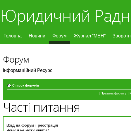
Юридичний Радн
Головна
Новини
Форум
Журнал “МЕН”
Зворотні
Форум
Інформаційний Ресурс
Список форумів
|
Правила форуму
|
Часті питання
Вхід на форум і реєстрація
Чому я не можу увійти?