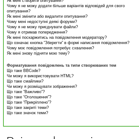
Як мені створити опитування?
Чому я не можу додати більше варіантів відповідей для свого
опитування?
Як мені змінити або видалити опитування?
Чому мені недоступні деякі форуми?
Чому я не можу приєднувати файли?
Чому я отримав попередження?
Як мені поскаржитись на повідомлення модератору?
Що означає кнопка “Зберегти” в формі написання повідомлення?
Чому моє повідомлення потребує схвалення?
Як мені знову підняти мою тему?
Форматування повідомлень та типи створюваних тем
Що таке BBCode?
Чи можу я використовувати HTML?
Що таке смайлики?
Чи можу я розміщувати зображення?
Що таке “Важливо”?
Що таке “Оголошення”?
Що таке “Прикріплено”?
Що таке закриті теми?
Що таке значок теми?