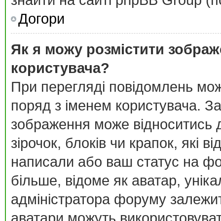
знайти на сайті phpBB Group (п
Догори
Як я можу розмістити зображ
користувача?
При перегляді повідомлень мо
поряд з іменем користувача. З
зображення може відноситись д
зірочок, блоків чи крапок, які 
написали або ваш статус на фо
більше, відоме як аватар, унік
адміністратора форуму залежить
аватари можуть використовува