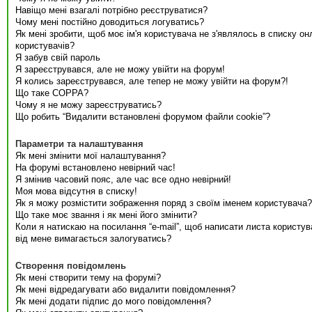
Навіщо мені взагалі потрібно реєструватися?
Чому мені постійно доводиться логуватись?
Як мені зробити, щоб моє ім'я користувача не з'являлось в списку он
користувачів?
Я забув свій пароль
Я зареєструвався, але не можу увійти на форум!
Я колись зареєструвався, але тепер не можу увійти на форум?!
Що таке COPPA?
Чому я не можу зареєструватись?
Що робить “Видалити встановлені форумом файли cookie”?
Параметри та налаштування
Як мені змінити мої налаштування?
На форумі встановлено невірний час!
Я змінив часовий пояс, але час все одно невірний!
Моя мова відсутня в списку!
Як я можу розмістити зображення поряд з своїм іменем користувача?
Що таке моє звання і як мені його змінити?
Коли я натискаю на посилання “e-mail”, щоб написати листа користув
від мене вимагається залогуватись?
Створення повідомлень
Як мені створити тему на форумі?
Як мені відредагувати або видалити повідомлення?
Як мені додати підпис до мого повідомлення?