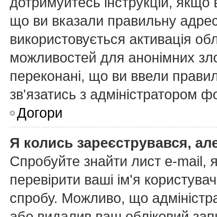
дотримуйтесь інструкцій, якщо
що ви вказали правильну адресу
використовується активація об
можливостей для анонімних зл
переконані, що ви ввели правил
зв'язатись з адміністратором ф
Догори
Я колись зареєструвався, ал
Спробуйте знайти лист e-mail, я
перевірити ваші ім'я користува
спробу. Можливо, що адміністр
або видалив ваш обліковий запи