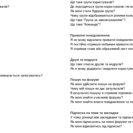
Що таке групи користувачів?
вачів?
Де знаходяться групи користувачів і як м
Як мені стати Лідером групи?
Чому групи відображаються різними кол
Що таке “Група за замовчуванням”?
Що таке “Команда”?
Приватні повідомлення
Я не можу відсилати приватні повідомлен
Я постійно отримую небажані приватні п
Я отримав спам або образливий лист ema
Друзі та недруги
Що таке список друзів та недругів?
Як я можу додавати / видаляти користувач
е вимагається залогуватись?
Пошук на форумі
Як мені здійснити пошук на форумі?
Чому мій пошук не дає результатів?
В результаті пошуку я отримав порожню с
Як мені знайти учасників форуму?
Як мені знайти власні повідомлення та т
Підписка на теми та закладки
У чому різниця між закладками та підпис
Як мені підписатись на певні форуми чи
Як мені відмовитись від підписки?