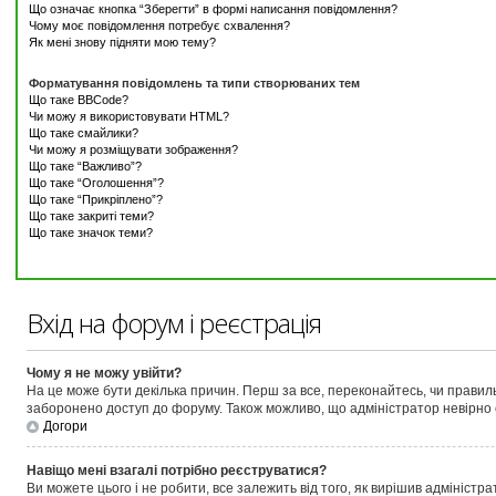
Що означає кнопка “Зберегти” в формі написання повідомлення?
Чому моє повідомлення потребує схвалення?
Як мені знову підняти мою тему?
Форматування повідомлень та типи створюваних тем
Що таке BBCode?
Чи можу я використовувати HTML?
Що таке смайлики?
Чи можу я розміщувати зображення?
Що таке “Важливо”?
Що таке “Оголошення”?
Що таке “Прикріплено”?
Що таке закриті теми?
Що таке значок теми?
Вхід на форум і реєстрація
Чому я не можу увійти?
На це може бути декілька причин. Перш за все, переконайтесь, чи правиль
заборонено доступ до форуму. Також можливо, що адміністратор невірно 
Догори
Навіщо мені взагалі потрібно реєструватися?
Ви можете цього і не робити, все залежить від того, як вирішив адмініст