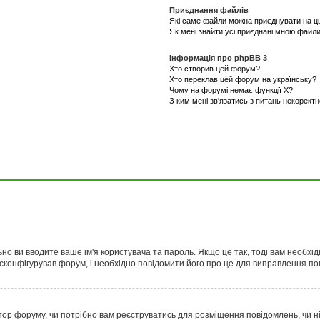
Приєднання файлів
Які саме файли можна приєднувати на 
Як мені знайти усі приєднані мною файл
Інформація про phpBB 3
Хто створив цей форум?
Хто переклав цей форум на українську?
Чому на форумі немає функції X?
З ким мені зв'язатись з питань некорект
но ви вводите ваше ім'я користувача та пароль. Якщо це так, тоді вам необхід
сконфігурував форум, і необхідно повідомити його про це для виправлення по
ратор форуму, чи потрібно вам реєструватись для розміщення повідомлень, чи 