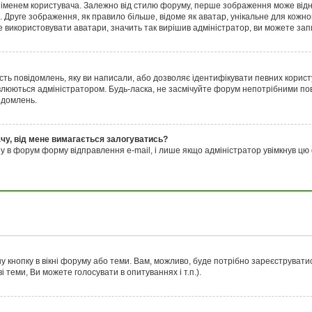
енем користувача. Залежно від стилю форуму, перше зображення може відносит
 Друге зображення, як правило більше, відоме як аватар, унікальне для кожно
е використовувати аватари, значить так вирішив адміністратор, ви можете зап
сть повідомлень, яку ви написали, або дозволяє ідентифікувати певних корист
люються адміністратором. Будь-ласка, не засмічуйте форум непотрібними пов
ідомлень.
ачу, від мене вимагається залогуватись?
ну в форум форму відправлення e-mail, і лише якщо адміністратор увімкнув 
у кнопку в вікні форуму або теми. Вам, можливо, буде потрібно зареєструватис
 теми, Ви можете голосувати в опитуваннях і т.п.
).