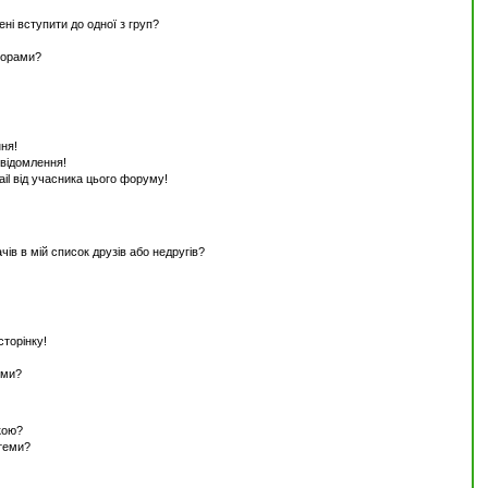
ені вступити до одної з груп?
ьорами?
ня!
овідомлення!
il від учасника цього форуму!
ів в мій список друзів або недругів?
торінку!
еми?
кою?
 теми?