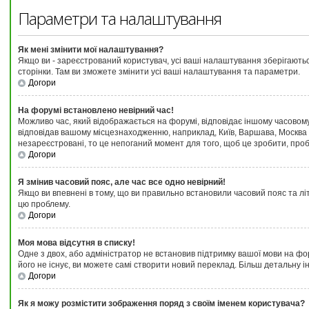
Параметри та налаштування
Як мені змінити мої налаштування?
Якщо ви - зареєстрований користувач, усі ваші налаштування зберігаються
сторінки. Там ви зможете змінити усі ваші налаштування та параметри.
Догори
На форумі встановлено невірний час!
Можливо час, який відображається на форумі, відповідає іншому часовому 
відповідав вашому місцезнаходженню, наприклад, Київ, Варшава, Москва 
незареєстровані, то це непоганий момент для того, щоб це зробити, проб
Догори
Я змінив часовий пояс, але час все одно невірний!
Якщо ви впевнені в тому, що ви правильно встановили часовий пояс та літ
цю проблему.
Догори
Моя мова відсутня в списку!
Одне з двох, або адміністратор не встановив підтримку вашої мови на фо
його не існує, ви можете самі створити новий переклад. Більш детальну 
Догори
Як я можу розмістити зображення поряд з своїм іменем користувача?