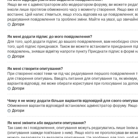
Якщо ви не є адміністратором або модератором форуму, ви можете редаг
інколи лише протягом обмеженого часу з моменту створення. Якщо вже хтос
востаннє. Цей напис з'явиться, якщо хтось відповів на це повідомлення; 
редагування повідомлення та зроблені зміни. Майте на увазі, що звичайні
Догори
Як мені додати підпис до мого повідомлення?
Для того, щоб додати підпис до вашого повідомлення, вам необхідно споч
того, щоб підпис приєднався. Також ви можете встановити приєднання під
повідомлень, знявши відмітку напроти пункту
Приєднати підпис
в формі н
Догори
Як мені створити опитування?
При створенні нової теми чи під час редагування першого повідомлення т
для створення опитувань. Введіть питання для опитування та, як мінімум, д
варіантів відповіді, які може обирати користувачі при голосуванні за допом
Догори
Чому я не можу додати більше варіантів відповідей для свого опитува
Обмеження варіантів відповідей встановлює адміністратор форуму. Якщо у 
Догори
Як мені змінити або видалити опитування?
Так само як і повідомлення, опитування можуть редагуватись лише їхнім
(опитування завжди пов'язане з ним). Якщо ніхто не проголосував ви мож
можуть редагувати та видаляти опитування. Це зроблено для того, щоб ніх