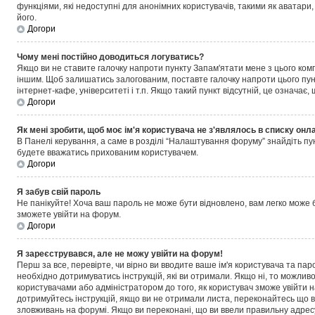
функціями, які недоступні для анонімних користувачів, такими як аватари,
його.
Догори
Чому мені постійно доводиться логуватись?
Якщо ви не ставите галочку напроти пункту
Запам'ятати мене з цього ком
іншим. Щоб залишатись залогованим, поставте галочку напроти цього пунк
інтернет-кафе, університеті і т.п. Якщо такий пункт відсутній, це означає
Догори
Як мені зробити, щоб моє ім'я користувача не з'являлось в списку онл
В Панелі керування, а саме в розділі “Налаштування форуму” знайдіть пу
будете вважатись прихованим користувачем.
Догори
Я забув свій пароль
Не панікуйте! Хоча ваш пароль не може бути відновлено, вам легко може б
зможете увійти на форум.
Догори
Я зареєструвався, але не можу увійти на форум!
Перш за все, перевірте, чи вірно ви вводите ваше ім'я користувача та па
необхідно дотримуватись інструкцій, які ви отримали. Якщо ні, то можлив
користувачами або адміністратором до того, як користувач зможе увійти н
дотримуйтесь інструкцій, якщо ви не отримали листа, переконайтесь що в
зловживань на форумі. Якщо ви переконані, що ви ввели правильну адресу