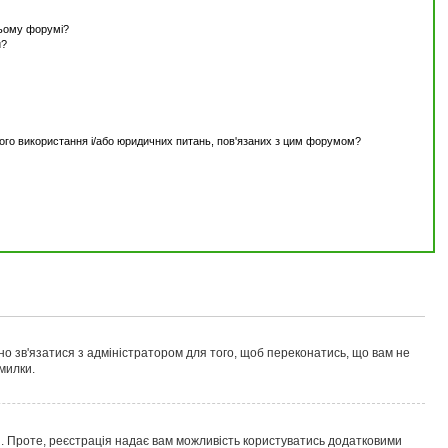
цьому форумі?
и?
ного використання і/або юридичних питань, пов'язаних з цим форумом?
но зв'язатися з адміністратором для того, щоб переконатись, що вам не
милки.
ні. Проте, реєстрація надає вам можливість користуватись додатковими