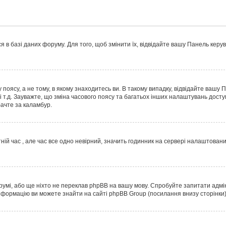
 в базі даних форуму. Для того, щоб змінити їх, відвідайте вашу
Панель керу
поясу, а не тому, в якому знаходитесь ви. В такому випадку, відвідайте вашу
і т.д. Зауважте, що зміна часового поясу та багатьох інших налаштувань дос
ачте за каламбур.
ній час , але час все одно невірний, значить годинник на сервері налаштовани
румі, або ще ніхто не переклав phpBB на вашу мову. Спробуйте запитати адмі
інформацію ви можете знайти на сайті phpBB Group (посилання внизу сторінки)