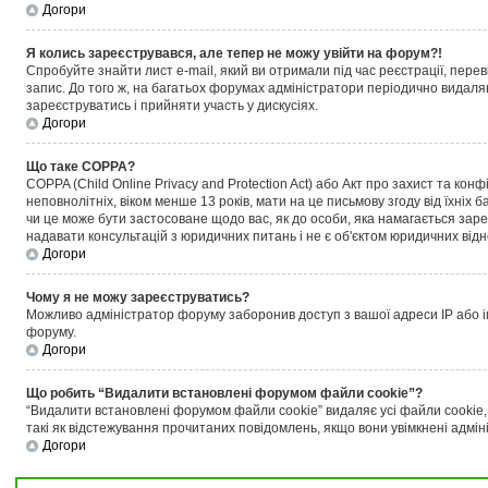
Догори
Я колись зареєструвався, але тепер не можу увійти на форум?!
Спробуйте знайти лист e-mail, який ви отримали під час реєстрації, пере
запис. До того ж, на багатьох форумах адміністратори періодично видаля
зареєструватись і прийняти участь у дискусіях.
Догори
Що таке COPPA?
COPPA (Child Online Privacy and Protection Act) або Акт про захист та кон
неповнолітніх, віком менше 13 років, мати на це письмову згоду від їхніх б
чи це може бути застосоване щодо вас, як до особи, яка намагається зар
надавати консультацій з юридичних питань і не є об'єктом юридичних відн
Догори
Чому я не можу зареєструватись?
Можливо адміністратор форуму заборонив доступ з вашої адреси IP або ім'
форуму.
Догори
Що робить “Видалити встановлені форумом файли cookie”?
“Видалити встановлені форумом файли cookie” видаляє усі файли cookie,
такі як відстежування прочитаних повідомлень, якщо вони увімкнені адмін
Догори