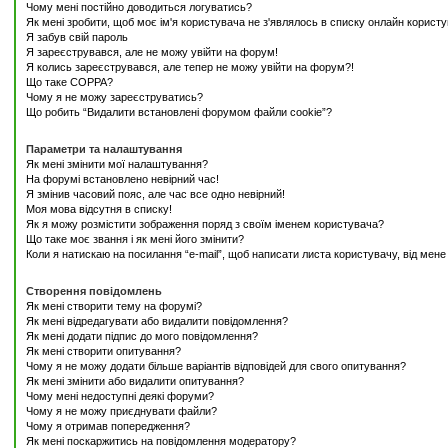
Чому мені постійно доводиться логуватись?
Як мені зробити, щоб моє ім'я користувача не з'являлось в списку онлайн користу
Я забув свій пароль
Я зареєструвався, але не можу увійти на форум!
Я колись зареєструвався, але тепер не можу увійти на форум?!
Що таке COPPA?
Чому я не можу зареєструватись?
Що робить “Видалити встановлені форумом файли cookie”?
Параметри та налаштування
Як мені змінити мої налаштування?
На форумі встановлено невірний час!
Я змінив часовий пояс, але час все одно невірний!
Моя мова відсутня в списку!
Як я можу розмістити зображення поряд з своїм іменем користувача?
Що таке моє звання і як мені його змінити?
Коли я натискаю на посилання “e-mail”, щоб написати листа користувачу, від мен
Створення повідомлень
Як мені створити тему на форумі?
Як мені відредагувати або видалити повідомлення?
Як мені додати підпис до мого повідомлення?
Як мені створити опитування?
Чому я не можу додати більше варіантів відповідей для свого опитування?
Як мені змінити або видалити опитування?
Чому мені недоступні деякі форуми?
Чому я не можу приєднувати файли?
Чому я отримав попередження?
Як мені поскаржитись на повідомлення модератору?