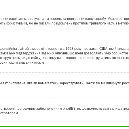
вірити ваші ім'я користувача та пароль та повторити вашу спробу. Можливо, щ
ють користувачів, які не писали повідомлень протягом тривалого часу, з мет
фіденційність дітей в мережі інтернет від 1998 року - це закон США, який вимаг
атьків або підтвердження від їхніх опікунів, що вони дозволяють збір особистої
еєструватись, чи до сайту, на якому ви намагаєтесь зареєструватись, зверніт
осин, окрім вказаних нижче.
я користувача, яке ви намагаєтесь зареєструвати. Також він міг вимкнути реє
 створені програмним забезпеченням phpBB3, які дозволяють вам залишатись а
істратором.