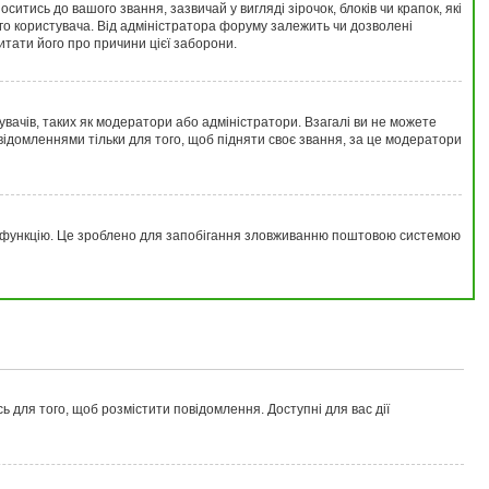
ись до вашого звання, зазвичай у вигляді зірочок, блоків чи крапок, які
го користувача. Від адміністратора форуму залежить чи дозволені
итати його про причини цієї заборони.
увачів, таких як модератори або адміністратори. Взагалі ви не можете
ідомленнями тільки для того, щоб підняти своє звання, за це модератори
цю функцію. Це зроблено для запобігання зловживанню поштовою системою
ь для того, щоб розмістити повідомлення. Доступні для вас дії