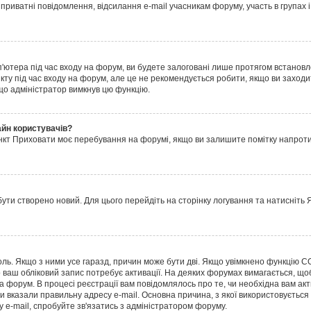
 приватні повідомлення, відсилання e-mail учасникам форуму, участь в групах 
п'ютера
під час входу на форум, ви будете залоговані лише протягом встановл
ту під час входу на форум, але це не рекомендується робити, якщо ви заходит
, що адміністратор вимкнув цю функцію.
айн користувачів?
нкт
Приховати моє перебування на форумі
, якщо ви залишите помітку напрот
ути створено новий. Для цього перейдіть на сторінку логування та натисніть
Я
роль. Якщо з ними усе гаразд, причин може бути дві. Якщо увімкнено функцію C
о ваш обліковий запис потребує активації. На деяких форумах вимагається, щоб
а форум. В процесі реєстрації вам повідомлялось про те, чи необхідна вам а
и вказали правильну адресу e-mail. Основна причина, з якої використовуєтьс
 e-mail, спробуйте зв'язатись з адміністратором форуму.