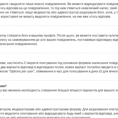
увати і видаляти лише власні повідомлення. Ви можете відредагувати повідо
ь відповів на це повідомлення, то під ним з'явиться невеличкий напис, який п
воно не з'явиться, якщо модератор або адміністратор редагували його, хоча, 
 користувачі не можуть видалити повідомлення, на яке вже хтось відповів.
атку створити його в вашому профілі. Після цього, ви можете поставити галоч
пису за замовчуванням до усіх ваших повідомлень, поставивши відповідну від
аписання повідомлення).
еми, настисніть
Створити опитування
під основною формою написання повідомл
ва варіанти відповіді в відповідних полях, кожен варіант потрібно вводити в окр
огою “Options per user”, обмеження в часі для голосування в днях (0 для вічног
ння?
вас виникла необхідність створення більшої кількості варіантів для вашого о
 автором, модераторами або адміністраторами форуму. Для редагування опиту
ете видалити опитування або відредагувати будь-який з варіантів відповіді, 
то не зміг змінювати варіанти відповіді під час голосування