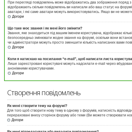
При перегляді повідомлень може відображатись два зображення поряд з ім
відображають скільки повідомлень ви написали або ваш статус на форумі.
аватари, і які саме аватари можуть використовуватись. Якщо ви не может
Догори
Що таке моє звання і як мені його змінити?
Звання, яке знаходиться під вашим іменем користувача, відображає кількі
безпосередньо змінювати жодне звання на форумі, оскільки вони встанов
чи адміністратори можуть просто зменшити кількість написаних вами пов
Догори
Коли я натискаю на посилання “e-mail”, щоб написати листа користув
Лише зареєстровані користувачі можуть надсилати e-mail через вбудова
анонімними користувачами.
Догори
Створення повідомлень
Як мені створити тему на форумі?
Для того щоб створити нову тему в одному з форумів, натисність відповідн
перераховані внизу сторінок форуму або теми (
Ви можете створювати нові
Догори
Як мені відредагувати або видалити повідомлення?