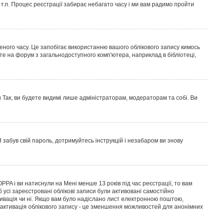
і т.п. Процес реєстрації забирає небагато часу і ми вам радимо пройти
еного часу. Це запобігає використанню вашого облікового запису кимось
е на форум з загальнодоступного комп'ютера, наприклад в бібліотеці,
и
Так
, ви будете видимі лише адміністраторам, модераторам та собі. Ви
 забув свій пароль
, дотримуйтесь інструкцій і незабаром ви знову
OPPA і ви натиснули на
Мені менше 13 років
під час реєстрації, то вам
 усі зареєстровані облікові записи були активовані самостійно
ктивація чи ні. Якщо вам було надіслано лист електронною поштою,
я активація облікового запису - це зменшення можливостей для анонімних