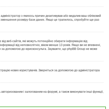
о адміністратор з якихось причин деактивував або видалив ваш обліковий
ою зменшення розміру бази даних. Якщо це трапилось, спробуйте ще раз
ає від веб-сайтів, які можуть потенційно збирати інформацію від
 інформації від неповнолітніх, віком менше 13 років. Якщо ви не впевнені,
ься за допомогою до юрисконсульта. Зауважте, що phpBB Group не може
страцію нових користувачів. Зверніться за допомогою до адміністратора
вторизованим і залогованим на форумі, а також виконувати інші функції,