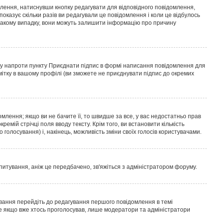
млення, натиснувши кнопку
редагувати
для відповідного повідомлення,
оказує скільки разів ви редагували це повідомлення і коли це відбулось
у такому випадку, вони можуть залишити інформацію про причину
ку напроти пункту
Приєднати підпис
в формі написання повідомлення для
мітку в вашому профілі (ви зможете не приєднувати підпис до окремих
ення; якщо ви не бачите її, то швидше за все, у вас недостатньо прав
емій стрічці поля вводу тексту. Крім того, ви встановити кількість
о голосування) і, накінець, можливість зміни своїх голосів користувачами.
питування, аніж це передбачено, зв'яжіться з адміністратором форуму.
вання перейдіть до редагування першого повідомлення в темі
але якщо вже хтось проголосував, лише модератори та адміністратори