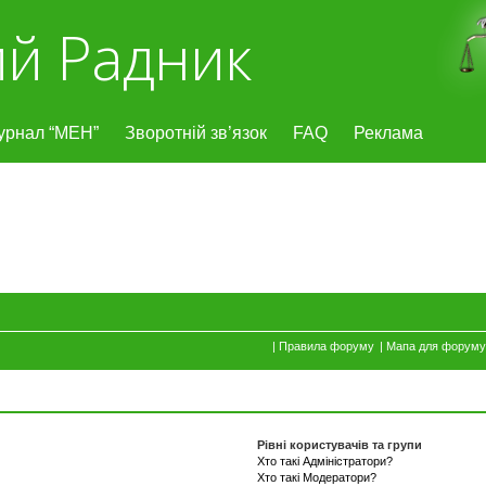
й Радник
урнал “МЕН”
Зворотній зв’язок
FAQ
Реклама
|
Правила форуму
|
Мапа для форуму
Рівні користувачів та групи
Хто такі Адміністратори?
Хто такі Модератори?