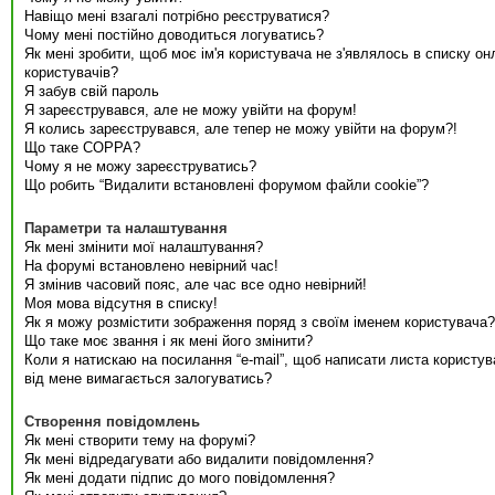
Навіщо мені взагалі потрібно реєструватися?
Чому мені постійно доводиться логуватись?
Як мені зробити, щоб моє ім'я користувача не з'являлось в списку он
користувачів?
Я забув свій пароль
Я зареєструвався, але не можу увійти на форум!
Я колись зареєструвався, але тепер не можу увійти на форум?!
Що таке COPPA?
Чому я не можу зареєструватись?
Що робить “Видалити встановлені форумом файли cookie”?
Параметри та налаштування
Як мені змінити мої налаштування?
На форумі встановлено невірний час!
Я змінив часовий пояс, але час все одно невірний!
Моя мова відсутня в списку!
Як я можу розмістити зображення поряд з своїм іменем користувача?
Що таке моє звання і як мені його змінити?
Коли я натискаю на посилання “e-mail”, щоб написати листа користув
від мене вимагається залогуватись?
Створення повідомлень
Як мені створити тему на форумі?
Як мені відредагувати або видалити повідомлення?
Як мені додати підпис до мого повідомлення?