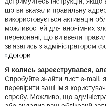
дотримуйтесь інструкцій, якщо
що ви вказали правильну адресу
використовується активація об
можливостей для анонімних зл
переконані, що ви ввели правил
зв'язатись з адміністратором ф
Догори
Я колись зареєструвався, ал
Спробуйте знайти лист e-mail, я
перевірити ваші ім'я користува
спробу. Можливо, що адміністр
або видалив ваш обліковий запи