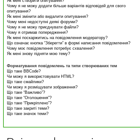
Як мені створити опитування?
Чому я не можу додати більше варіантів відповідей для свого
опитування?
Як мені змінити або видалити опитування?
Чому мені недоступні деякі форуми?
Чому я не можу приєднувати файли?
Чому я отримав попередження?
Як мені поскаржитись на повідомлення модератору?
Що означає кнопка “Зберегти” в формі написання повідомлення?
Чому моє повідомлення потребує схвалення?
Як мені знову підняти мою тему?
Форматування повідомлень та типи створюваних тем
Що таке BBCode?
Чи можу я використовувати HTML?
Що таке смайлики?
Чи можу я розміщувати зображення?
Що таке “Важливо”?
Що таке “Оголошення”?
Що таке “Прикріплено”?
Що таке закриті теми?
Що таке значок теми?