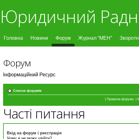
Юридичний Радн
Головна
Новини
Форум
Журнал “МЕН”
Зворотні
Форум
Інформаційний Ресурс
Список форумів
|
Правила форуму
|
Часті питання
Вхід на форум і реєстрація
Чому я не можу увійти?