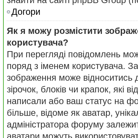
знайти на сайті phpBB Group (п
Догори
Як я можу розмістити зображ
користувача?
При перегляді повідомлень мо
поряд з іменем користувача. З
зображення може відноситись д
зірочок, блоків чи крапок, які 
написали або ваш статус на фо
більше, відоме як аватар, унік
адміністратора форуму залежить
аватари можуть використовува