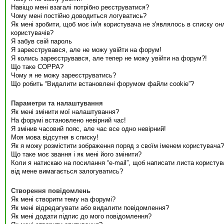
Навіщо мені взагалі потрібно реєструватися?
Чому мені постійно доводиться логуватись?
Як мені зробити, щоб моє ім'я користувача не з'являлось в списку он
користувачів?
Я забув свій пароль
Я зареєструвався, але не можу увійти на форум!
Я колись зареєструвався, але тепер не можу увійти на форум?!
Що таке COPPA?
Чому я не можу зареєструватись?
Що робить “Видалити встановлені форумом файли cookie”?
Параметри та налаштування
Як мені змінити мої налаштування?
На форумі встановлено невірний час!
Я змінив часовий пояс, але час все одно невірний!
Моя мова відсутня в списку!
Як я можу розмістити зображення поряд з своїм іменем користувача?
Що таке моє звання і як мені його змінити?
Коли я натискаю на посилання “e-mail”, щоб написати листа користув
від мене вимагається залогуватись?
Створення повідомлень
Як мені створити тему на форумі?
Як мені відредагувати або видалити повідомлення?
Як мені додати підпис до мого повідомлення?