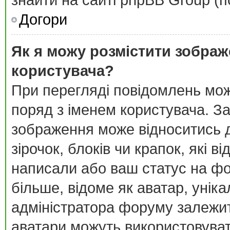
знайти на сайті phpBB Group (п
Догори
Як я можу розмістити зображ
користувача?
При перегляді повідомлень мо
поряд з іменем користувача. З
зображення може відноситись д
зірочок, блоків чи крапок, які 
написали або ваш статус на фо
більше, відоме як аватар, унік
адміністратора форуму залежить
аватари можуть використовува