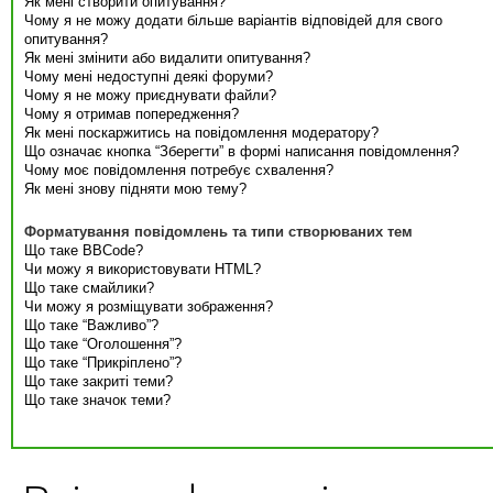
Як мені створити опитування?
Чому я не можу додати більше варіантів відповідей для свого
опитування?
Як мені змінити або видалити опитування?
Чому мені недоступні деякі форуми?
Чому я не можу приєднувати файли?
Чому я отримав попередження?
Як мені поскаржитись на повідомлення модератору?
Що означає кнопка “Зберегти” в формі написання повідомлення?
Чому моє повідомлення потребує схвалення?
Як мені знову підняти мою тему?
Форматування повідомлень та типи створюваних тем
Що таке BBCode?
Чи можу я використовувати HTML?
Що таке смайлики?
Чи можу я розміщувати зображення?
Що таке “Важливо”?
Що таке “Оголошення”?
Що таке “Прикріплено”?
Що таке закриті теми?
Що таке значок теми?