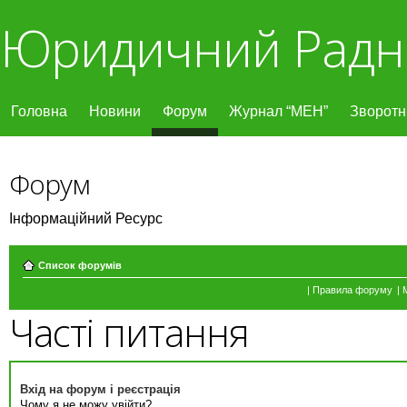
Юридичний Радн
Головна
Новини
Форум
Журнал “МЕН”
Зворотні
Форум
Інформаційний Ресурс
Список форумів
|
Правила форуму
|
Часті питання
Вхід на форум і реєстрація
Чому я не можу увійти?