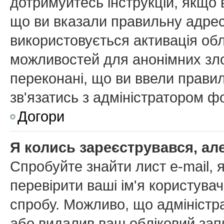
дотримуйтесь інструкцій, якщо
що ви вказали правильну адресу
використовується активація об
можливостей для анонімних зл
переконані, що ви ввели правил
зв'язатись з адміністратором ф
Догори
Я колись зареєструвався, ал
Спробуйте знайти лист e-mail, я
перевірити ваші ім'я користува
спробу. Можливо, що адміністр
або видалив ваш обліковий запи