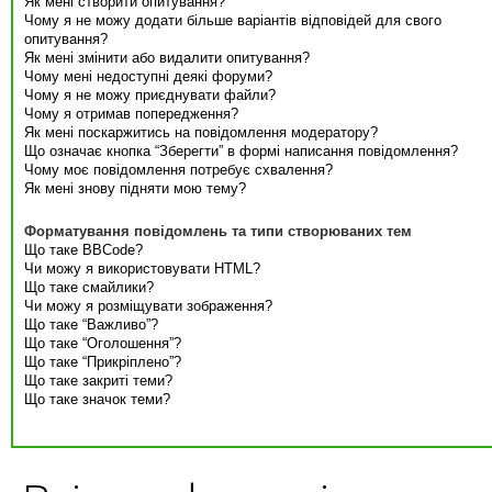
Як мені створити опитування?
Чому я не можу додати більше варіантів відповідей для свого
опитування?
Як мені змінити або видалити опитування?
Чому мені недоступні деякі форуми?
Чому я не можу приєднувати файли?
Чому я отримав попередження?
Як мені поскаржитись на повідомлення модератору?
Що означає кнопка “Зберегти” в формі написання повідомлення?
Чому моє повідомлення потребує схвалення?
Як мені знову підняти мою тему?
Форматування повідомлень та типи створюваних тем
Що таке BBCode?
Чи можу я використовувати HTML?
Що таке смайлики?
Чи можу я розміщувати зображення?
Що таке “Важливо”?
Що таке “Оголошення”?
Що таке “Прикріплено”?
Що таке закриті теми?
Що таке значок теми?