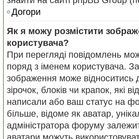
знайти на сайті phpBB Group (п
Догори
Як я можу розмістити зображ
користувача?
При перегляді повідомлень мо
поряд з іменем користувача. З
зображення може відноситись д
зірочок, блоків чи крапок, які 
написали або ваш статус на фо
більше, відоме як аватар, унік
адміністратора форуму залежить
аватари можуть використовува