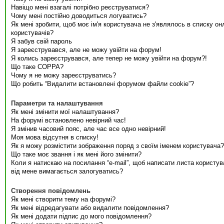
Навіщо мені взагалі потрібно реєструватися?
Чому мені постійно доводиться логуватись?
Як мені зробити, щоб моє ім'я користувача не з'являлось в списку он
користувачів?
Я забув свій пароль
Я зареєструвався, але не можу увійти на форум!
Я колись зареєструвався, але тепер не можу увійти на форум?!
Що таке COPPA?
Чому я не можу зареєструватись?
Що робить “Видалити встановлені форумом файли cookie”?
Параметри та налаштування
Як мені змінити мої налаштування?
На форумі встановлено невірний час!
Я змінив часовий пояс, але час все одно невірний!
Моя мова відсутня в списку!
Як я можу розмістити зображення поряд з своїм іменем користувача?
Що таке моє звання і як мені його змінити?
Коли я натискаю на посилання “e-mail”, щоб написати листа користув
від мене вимагається залогуватись?
Створення повідомлень
Як мені створити тему на форумі?
Як мені відредагувати або видалити повідомлення?
Як мені додати підпис до мого повідомлення?