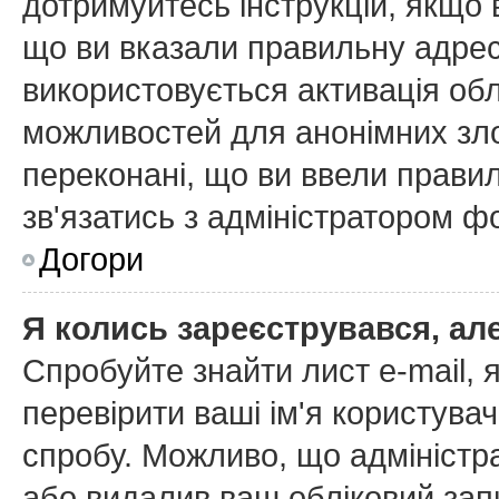
дотримуйтесь інструкцій, якщо
що ви вказали правильну адресу
використовується активація об
можливостей для анонімних зл
переконані, що ви ввели правил
зв'язатись з адміністратором ф
Догори
Я колись зареєструвався, ал
Спробуйте знайти лист e-mail, я
перевірити ваші ім'я користува
спробу. Можливо, що адміністр
або видалив ваш обліковий запи