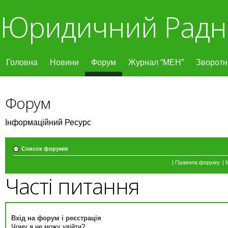
Юридичний Радн
Головна
Новини
Форум
Журнал “МЕН”
Зворотні
Форум
Інформаційний Ресурс
Список форумів
|
Правила форуму
|
Часті питання
Вхід на форум і реєстрація
Чому я не можу увійти?