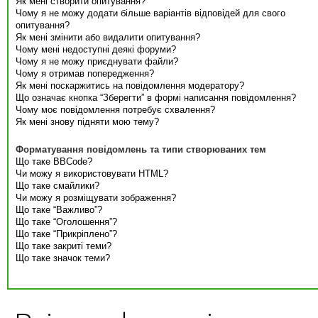
Як мені створити опитування?
Чому я не можу додати більше варіантів відповідей для свого
опитування?
Як мені змінити або видалити опитування?
Чому мені недоступні деякі форуми?
Чому я не можу приєднувати файли?
Чому я отримав попередження?
Як мені поскаржитись на повідомлення модератору?
Що означає кнопка “Зберегти” в формі написання повідомлення?
Чому моє повідомлення потребує схвалення?
Як мені знову підняти мою тему?
Форматування повідомлень та типи створюваних тем
Що таке BBCode?
Чи можу я використовувати HTML?
Що таке смайлики?
Чи можу я розміщувати зображення?
Що таке “Важливо”?
Що таке “Оголошення”?
Що таке “Прикріплено”?
Що таке закриті теми?
Що таке значок теми?