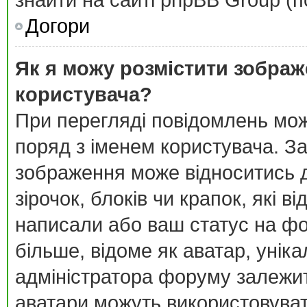
знайти на сайті phpBB Group (п
Догори
Як я можу розмістити зображ
користувача?
При перегляді повідомлень мо
поряд з іменем користувача. З
зображення може відноситись д
зірочок, блоків чи крапок, які 
написали або ваш статус на фо
більше, відоме як аватар, унік
адміністратора форуму залежить
аватари можуть використовува