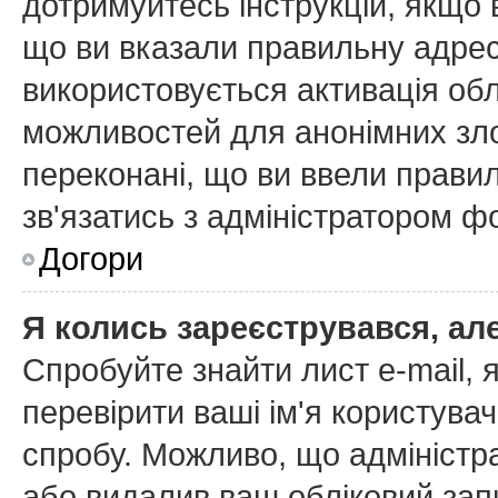
дотримуйтесь інструкцій, якщо
що ви вказали правильну адресу
використовується активація об
можливостей для анонімних зл
переконані, що ви ввели правил
зв'язатись з адміністратором ф
Догори
Я колись зареєструвався, ал
Спробуйте знайти лист e-mail, я
перевірити ваші ім'я користува
спробу. Можливо, що адміністр
або видалив ваш обліковий запи