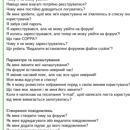
Навіщо мені взагалі потрібно реєструватися?
Чому мені постійно доводиться логуватись?
Як мені зробити, щоб моє ім'я користувача не з'являлось в списку он
користувачів?
Я забув свій пароль
Я зареєструвався, але не можу увійти на форум!
Я колись зареєструвався, але тепер не можу увійти на форум?!
Що таке COPPA?
Чому я не можу зареєструватись?
Що робить “Видалити встановлені форумом файли cookie”?
Параметри та налаштування
Як мені змінити мої налаштування?
На форумі встановлено невірний час!
Я змінив часовий пояс, але час все одно невірний!
Моя мова відсутня в списку!
Як я можу розмістити зображення поряд з своїм іменем користувача?
Що таке моє звання і як мені його змінити?
Коли я натискаю на посилання “e-mail”, щоб написати листа користув
від мене вимагається залогуватись?
Створення повідомлень
Як мені створити тему на форумі?
Як мені відредагувати або видалити повідомлення?
Як мені додати підпис до мого повідомлення?