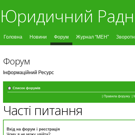
Юридичний Радн
Головна
Новини
Форум
Журнал “МЕН”
Зворотні
Форум
Інформаційний Ресурс
Список форумів
|
Правила форуму
|
Часті питання
Вхід на форум і реєстрація
Чому я не можу увійти?