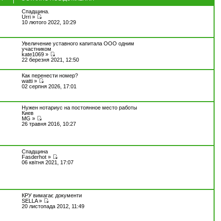
Спадщина.
Urri
»
10 лютого 2022, 10:29
Увеличение уставного капитала ООО одним
участником
kate1069
»
22 березня 2021, 12:50
Как перенести номер?
watti
»
02 серпня 2026, 17:01
Нужен нотариус на постоянное место работы
Киев
MG
»
26 травня 2016, 10:27
Спадщина
Fasderhot
»
06 квітня 2021, 17:07
КРУ вимагає документи
SELLA
»
20 листопада 2012, 11:49