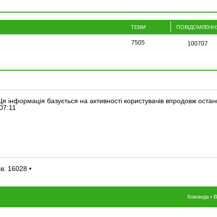
ТЕМИ
ПОВІДОМЛЕНН
7505
100707
(Ця інформація базується на активності користувачів впродовж остан
07:11
ів:
16028
•
Команда
•
В