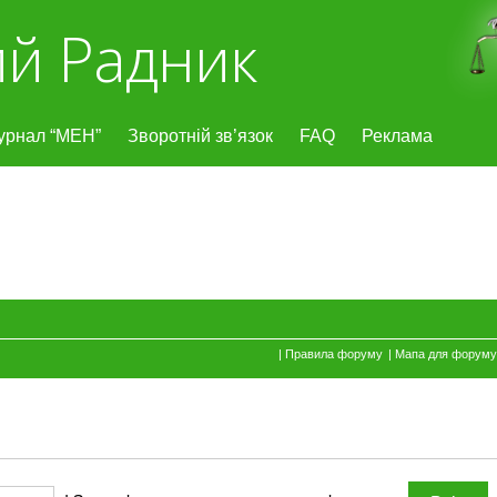
й Радник
урнал “МЕН”
Зворотній зв’язок
FAQ
Реклама
|
Правила форуму
|
Мапа для форуму