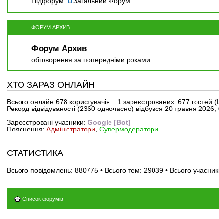
Підфорум:
Загальний Форум
ФОРУМ АРХИВ
Форум Архив
обговорення за попередніми роками
ХТО ЗАРАЗ ОНЛАЙН
Всього онлайн
678
користувачів :: 1 зареєстрованих, 677 гостей 
Рекорд відвідуваності
(2360 одночасно)
відбувся 20 травня 2026, 
Зареєстровані учасники:
Google [Bot]
Пояснення:
Адміністратори
,
Супермодератори
СТАТИСТИКА
Всього повідомлень:
880775
• Всього тем:
29039
• Всього учасник
Список форумів