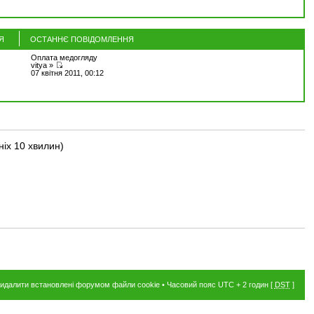
Я
ОСТАННЄ ПОВІДОМЛЕННЯ
Оплата медогляду
vitya »
07 квітня 2011, 00:12
ніх 10 хвилин)
идалити встановлені форумом файли cookie
• Часовий пояс UTC + 2 годин [
DST
]