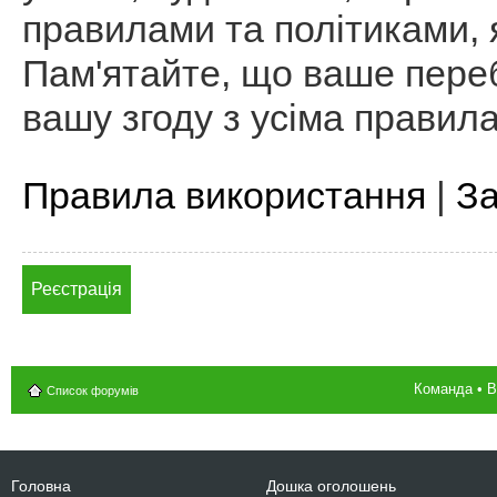
правилами та політиками, я
Пам'ятайте, що ваше пере
вашу згоду з усіма правил
Правила використання
|
За
Реєстрація
Команда
•
В
Список форумів
Головна
Дошка оголошень