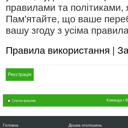
правилами та політиками, я
Пам'ятайте, що ваше пере
вашу згоду з усіма правил
Правила використання
|
За
Реєстрація
Команда
•
В
Список форумів
Головна
Дошка оголошень