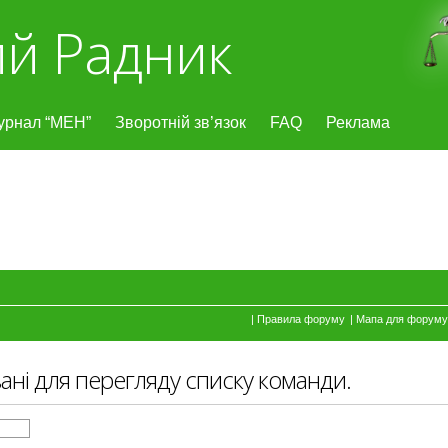
й Радник
урнал “МЕН”
Зворотній зв’язок
FAQ
Реклама
|
Правила форуму
|
Мапа для форуму
вані для перегляду списку команди.