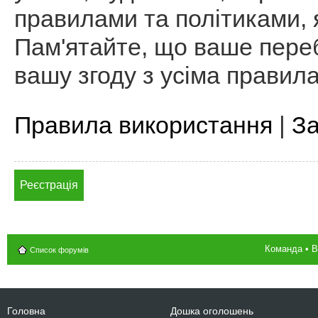
правилами та політиками, я
Пам'ятайте, що ваше пере
вашу згоду з усіма правил
Правила використання
|
За
Реєстрація
Команда
•
В
Список форумів
Головна
Дошка оголошень