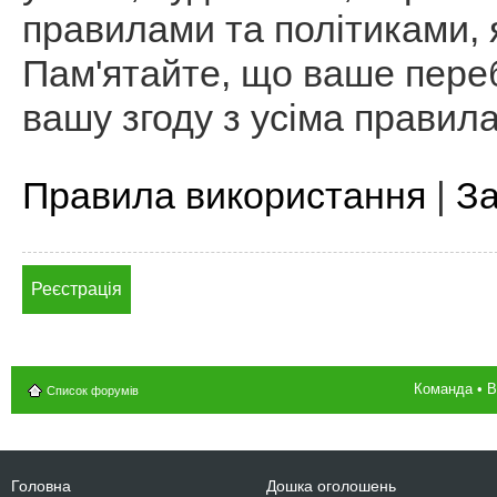
правилами та політиками, я
Пам'ятайте, що ваше пере
вашу згоду з усіма правил
Правила використання
|
За
Реєстрація
Команда
•
В
Список форумів
Головна
Дошка оголошень