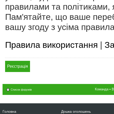
правилами та політиками, я
Пам'ятайте, що ваше пере
вашу згоду з усіма правил
Правила використання
|
За
Реєстрація
Команда
•
В
Список форумів
Головна
Дошка оголошень