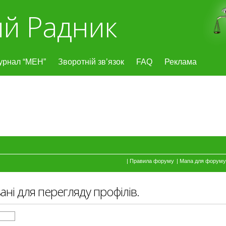
й Радник
урнал “МЕН”
Зворотній зв’язок
FAQ
Реклама
|
Правила форуму
|
Мапа для форуму
ані для перегляду профілів.