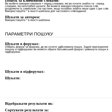
Пошук за ключовими словами:
Ви можете використовувати
+
перед словами, які ви хочете знайти та
-
перед
словами, які непотрібно шукати. Ви можете використовувати список слів,
розділяючи їх символом
|
на частини, якщо потрібно знайти лише одне з цих слів.
Використовуйте * в якості шаблона для часткового співпадання.
Шукати за автором:
Використовуйте * в якості шаблона
ПАРАМЕТРИ ПОШУКУ
Шукати в форумах:
Оберіть форум чи форуми, де ви хочете здійснювати пошук. Задля прискорення
пошуку в підфорумах ви можете обрати батьківський форум і увімкнути пошук в
підфорумах.
Шукати в підфорумах:
Шукати:
Відображати результати як:
Сортувати результати за: