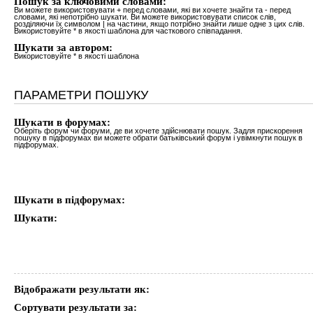
Пошук за ключовими словами:
Ви можете використовувати
+
перед словами, які ви хочете знайти та
-
перед
словами, які непотрібно шукати. Ви можете використовувати список слів,
розділяючи їх символом
|
на частини, якщо потрібно знайти лише одне з цих слів.
Використовуйте * в якості шаблона для часткового співпадання.
Шукати за автором:
Використовуйте * в якості шаблона
ПАРАМЕТРИ ПОШУКУ
Шукати в форумах:
Оберіть форум чи форуми, де ви хочете здійснювати пошук. Задля прискорення
пошуку в підфорумах ви можете обрати батьківський форум і увімкнути пошук в
підфорумах.
Шукати в підфорумах:
Шукати:
Відображати результати як:
Сортувати результати за: