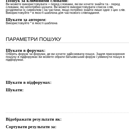
Пошук за ключовими словами:
Ви можете використовувати
+
перед словами, які ви хочете знайти та
-
перед
словами, які непотрібно шукати. Ви можете використовувати список слів,
розділяючи їх символом
|
на частини, якщо потрібно знайти лише одне з цих слів.
Використовуйте * в якості шаблона для часткового співпадання.
Шукати за автором:
Використовуйте * в якості шаблона
ПАРАМЕТРИ ПОШУКУ
Шукати в форумах:
Оберіть форум чи форуми, де ви хочете здійснювати пошук. Задля прискорення
пошуку в підфорумах ви можете обрати батьківський форум і увімкнути пошук в
підфорумах.
Шукати в підфорумах:
Шукати:
Відображати результати як:
Сортувати результати за: