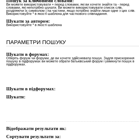
Пошук за ключовими словами:
Ви можете використовувати
+
перед словами, які ви хочете знайти та
-
перед
словами, які непотрібно шукати. Ви можете використовувати список слів,
розділяючи їх символом
|
на частини, якщо потрібно знайти лише одне з цих слів.
Використовуйте * в якості шаблона для часткового співпадання.
Шукати за автором:
Використовуйте * в якості шаблона
ПАРАМЕТРИ ПОШУКУ
Шукати в форумах:
Оберіть форум чи форуми, де ви хочете здійснювати пошук. Задля прискорення
пошуку в підфорумах ви можете обрати батьківський форум і увімкнути пошук в
підфорумах.
Шукати в підфорумах:
Шукати:
Відображати результати як:
Сортувати результати за: