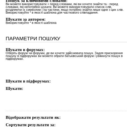
Пошук за ключовими словами:
Ви можете використовувати
+
перед словами, які ви хочете знайти та
-
перед
словами, які непотрібно шукати. Ви можете використовувати список слів,
розділяючи їх символом
|
на частини, якщо потрібно знайти лише одне з цих слів.
Використовуйте * в якості шаблона для часткового співпадання.
Шукати за автором:
Використовуйте * в якості шаблона
ПАРАМЕТРИ ПОШУКУ
Шукати в форумах:
Оберіть форум чи форуми, де ви хочете здійснювати пошук. Задля прискорення
пошуку в підфорумах ви можете обрати батьківський форум і увімкнути пошук в
підфорумах.
Шукати в підфорумах:
Шукати:
Відображати результати як:
Сортувати результати за: