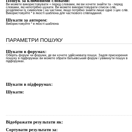
Пошук за ключовими словами:
Ви можете використовувати
+
перед словами, які ви хочете знайти та
-
перед
словами, які непотрібно шукати. Ви можете використовувати список слів,
розділяючи їх символом
|
на частини, якщо потрібно знайти лише одне з цих слів.
Використовуйте * в якості шаблона для часткового співпадання.
Шукати за автором:
Використовуйте * в якості шаблона
ПАРАМЕТРИ ПОШУКУ
Шукати в форумах:
Оберіть форум чи форуми, де ви хочете здійснювати пошук. Задля прискорення
пошуку в підфорумах ви можете обрати батьківський форум і увімкнути пошук в
підфорумах.
Шукати в підфорумах:
Шукати:
Відображати результати як:
Сортувати результати за: