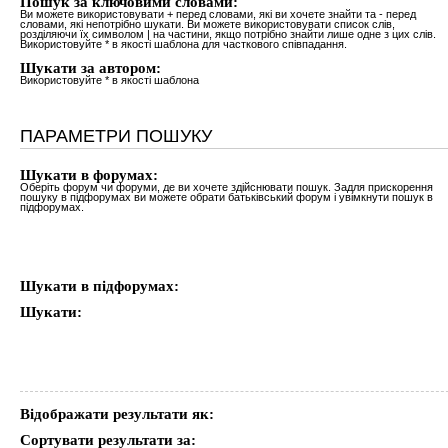
Пошук за ключовими словами:
Ви можете використовувати
+
перед словами, які ви хочете знайти та
-
перед
словами, які непотрібно шукати. Ви можете використовувати список слів,
розділяючи їх символом
|
на частини, якщо потрібно знайти лише одне з цих слів.
Використовуйте * в якості шаблона для часткового співпадання.
Шукати за автором:
Використовуйте * в якості шаблона
ПАРАМЕТРИ ПОШУКУ
Шукати в форумах:
Оберіть форум чи форуми, де ви хочете здійснювати пошук. Задля прискорення
пошуку в підфорумах ви можете обрати батьківський форум і увімкнути пошук в
підфорумах.
Шукати в підфорумах:
Шукати:
Відображати результати як:
Сортувати результати за: