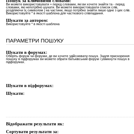
Пошук за ключовими словами:
Ви можете використовувати
+
перед словами, які ви хочете знайти та
-
перед
словами, які непотрібно шукати. Ви можете використовувати список слів,
розділяючи їх символом
|
на частини, якщо потрібно знайти лише одне з цих слів.
Використовуйте * в якості шаблона для часткового співпадання.
Шукати за автором:
Використовуйте * в якості шаблона
ПАРАМЕТРИ ПОШУКУ
Шукати в форумах:
Оберіть форум чи форуми, де ви хочете здійснювати пошук. Задля прискорення
пошуку в підфорумах ви можете обрати батьківський форум і увімкнути пошук в
підфорумах.
Шукати в підфорумах:
Шукати:
Відображати результати як:
Сортувати результати за: