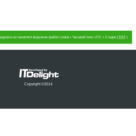
идалити встановлені форумом файли cookie
• Часовий пояс UTC + 2 годин [
DST
]
Copyright ©2014