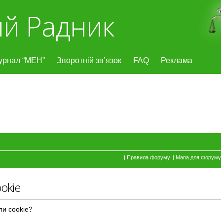
й Радник
урнал “МЕН”
Зворотній зв’язок
FAQ
Реклама
|
Правила форуму
|
Мапа для форуму
okie
ли cookie?