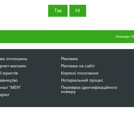
Команда
•
В
ка оголошень
Реклама
ернет-магазин
Реклама на сайті
б юристів
Корисні посилання
авництво
Нотаріальний процес
нал “МЕН”
Перевірка ідентифікаційного
номеру
аріат