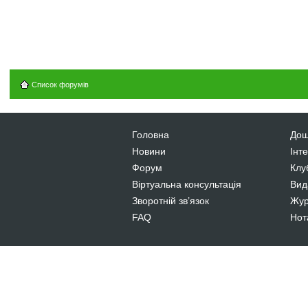
Список форумів
Головна
Дош
Новини
Інт
Форум
Клу
Віртуальна консультація
Вид
Зворотній зв’язок
Жур
FAQ
Нот