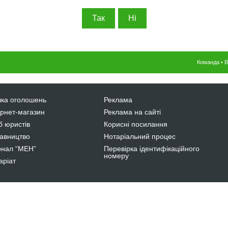
Команда
•
В
ка оголошень
Реклама
ернет-магазин
Реклама на сайті
б юристів
Корисні посилання
авництво
Нотаріальний процес
нал “МЕН”
Перевірка ідентифікаційного
номеру
аріат