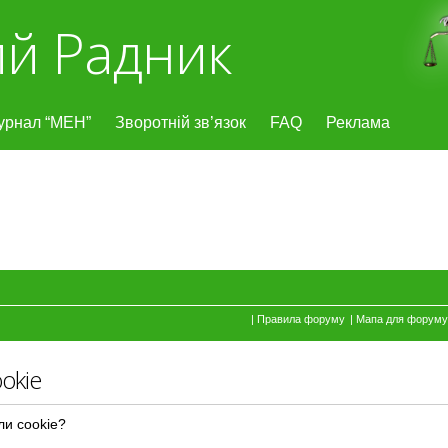
й Радник
урнал “МЕН”
Зворотній зв’язок
FAQ
Реклама
|
Правила форуму
|
Мапа для форуму
okie
ли cookie?