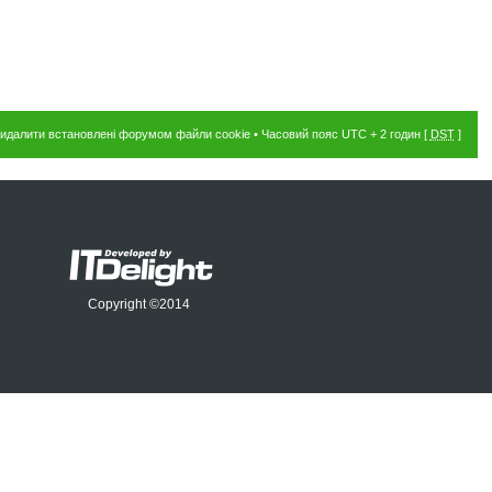
идалити встановлені форумом файли cookie
• Часовий пояс UTC + 2 годин [
DST
]
Copyright ©2014