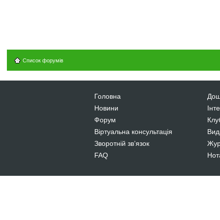
Список форумів
Головна
Дош
Новини
Інт
Форум
Клу
Віртуальна консультація
Вид
Зворотній зв’язок
Жур
FAQ
Нот