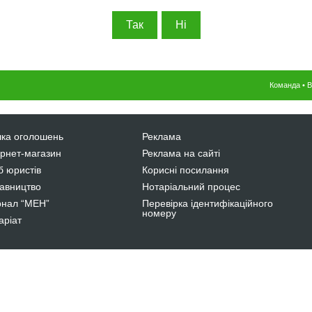
Команда
•
В
ка оголошень
Реклама
ернет-магазин
Реклама на сайті
б юристів
Корисні посилання
авництво
Нотаріальний процес
нал “МЕН”
Перевірка ідентифікаційного
номеру
аріат