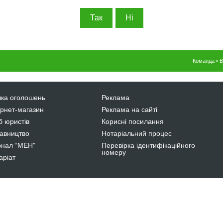
Команда
•
В
ка оголошень
Реклама
ернет-магазин
Реклама на сайті
б юристів
Корисні посилання
авництво
Нотаріальний процес
нал “МЕН”
Перевірка ідентифікаційного
номеру
аріат