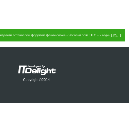
идалити встановлені форумом файли cookie
• Часовий пояс UTC + 2 годин [
DST
]
Copyright ©2014