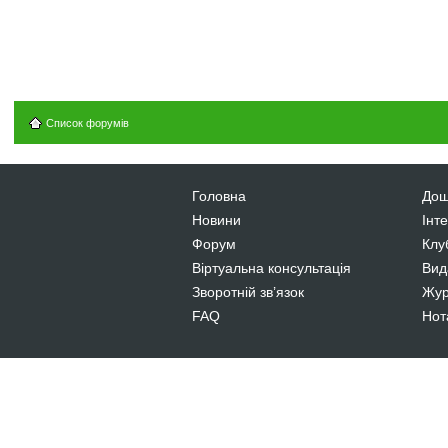
Список форумів
Головна
Дош
Новини
Інт
Форум
Клу
Віртуальна консультація
Вид
Зворотній зв’язок
Жур
FAQ
Нот