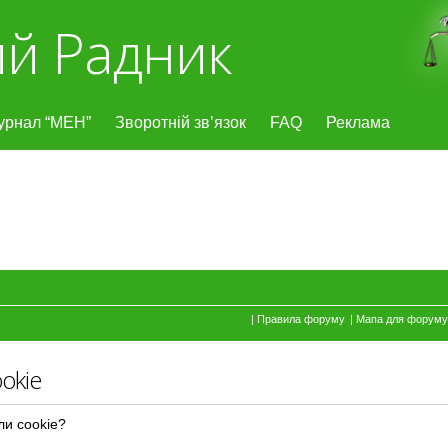
й Радник
урнал “МЕН”
Зворотній зв’язок
FAQ
Реклама
|
Правила форуму
|
Мапа для форуму
okie
ли cookie?