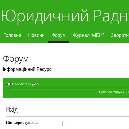
Юридичний Радн
Головна
Новини
Форум
Журнал “МЕН”
Зворотні
Форум
Інформаційний Ресурс
Список форумів
|
Правила форуму
|
Вхід
Нік користувача: