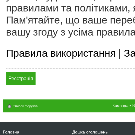
правилами та політиками, я
Пам'ятайте, що ваше пере
вашу згоду з усіма правил
Правила використання
|
За
Реєстрація
Команда
•
В
Список форумів
Головна
Дошка оголошень