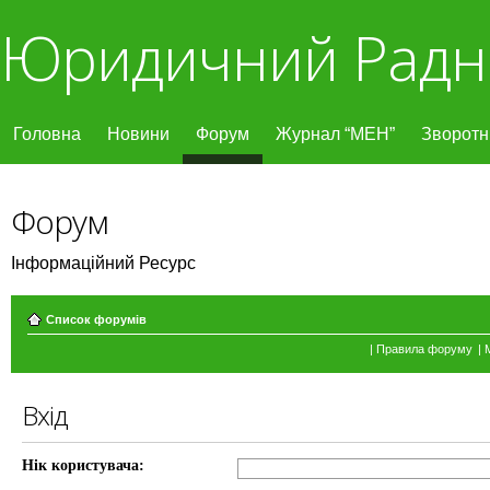
Юридичний Радн
Головна
Новини
Форум
Журнал “МЕН”
Зворотні
Форум
Інформаційний Ресурс
Список форумів
|
Правила форуму
|
Вхід
Нік користувача: