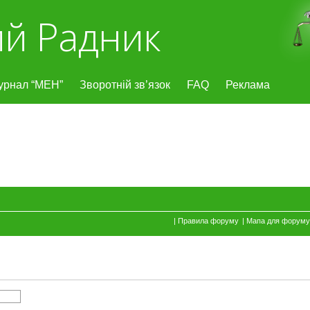
й Радник
урнал “МЕН”
Зворотній зв’язок
FAQ
Реклама
|
Правила форуму
|
Мапа для форуму