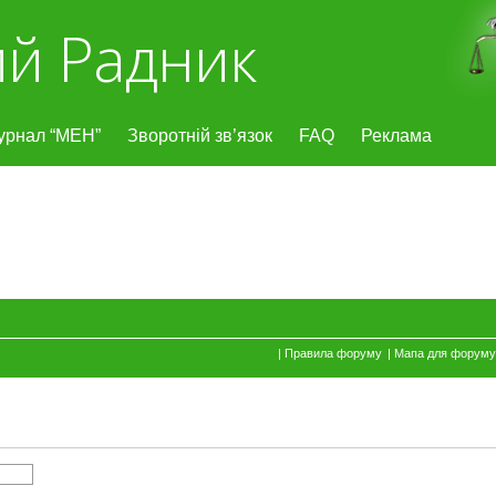
й Радник
урнал “МЕН”
Зворотній зв’язок
FAQ
Реклама
|
Правила форуму
|
Мапа для форуму