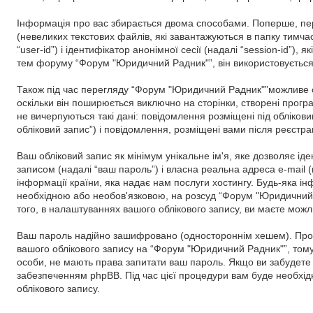
Інформація про вас збирається двома способами. Поперше, пер
(невеликих текстових файлів, які завантажуються в папку тимч
“user-id”) і ідентифікатор анонімної сесії (надалі “session-id
тем форуму “Форум "Юридичний Радник"”, він використовується 
Також під час перегляду “Форум "Юридичний Радник"”можливе ст
оскільки він поширюється виключно на сторінки, створені прогр
не вичерпуються такі дані: повідомлення розміщені під облікови
обліковий запис”) і повідомлення, розміщені вами після реєстраці
Ваш обліковий запис як мінімум унікальне ім'я, яке дозволяє ід
записом (надалі “ваш пароль”) і власна реальна адреса e-mail
інформації країни, яка надає нам послуги хостингу. Будь-яка ін
необхідною або необов'язковою, на розсуд “Форум "Юридичний Р
того, в налаштуваннях вашого облікового запису, ви маєте мож
Ваш пароль надійно зашифровано (одностороннім хешем). Проте
вашого облікового запису на “Форум "Юридичний Радник"”, тому, 
особи, не мають права запитати ваш пароль. Якщо ви забудете 
забезпеченням phpBB. Під час цієї процедури вам буде необхід
облікового запису.