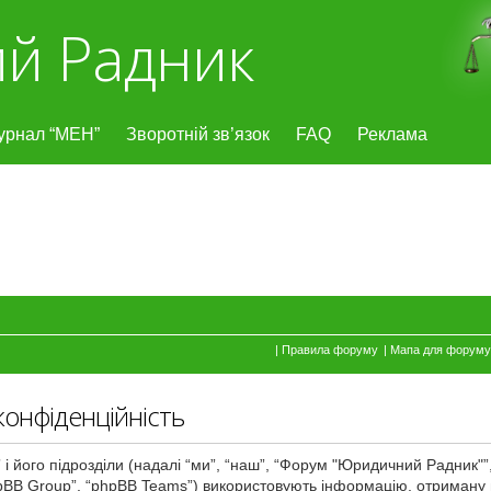
й Радник
урнал “МЕН”
Зворотній зв’язок
FAQ
Реклама
|
Правила форуму
|
Мапа для форуму
онфіденційність
ого підрозділи (надалі “ми”, “наш”, “Форум "Юридичний Радник"”, “ht
BB Group”, “phpBB Teams”) використовують інформацію, отриману під