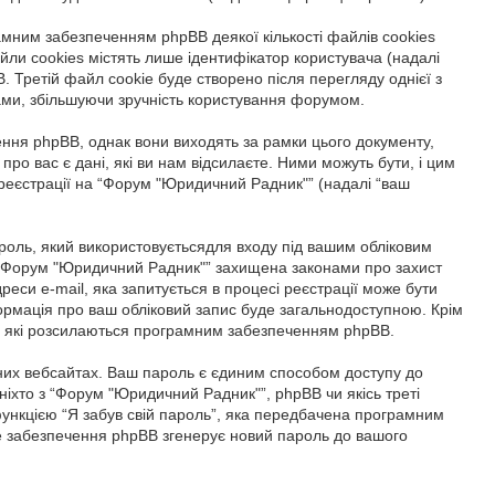
ним забезпеченням phpBB деякої кількості файлів cookies
ли cookies містять лише ідентифікатор користувача (надалі
B. Третій файл cookie буде створено після перегляду однієї з
вами, збільшуючи зручність користування форумом.
ння phpBB, однак вони виходять за рамки цього документу,
о вас є дані, які ви нам відсилаєте. Ними можуть бути, і цим
и реєстрації на “Форум "Юридичний Радник"” (надалі “ваш
пароль, який використовуєтьсядля входу під вашим обліковим
на “Форум "Юридичний Радник"” захищена законами про захист
реси e-mail, яка запитується в процесі реєстрації може бути
ормація про ваш обліковий запис буде загальнодоступною. Крім
нь, які розсилаються програмним забезпеченням phpBB.
них вебсайтах. Ваш пароль є єдиним способом доступу до
ніхто з “Форум "Юридичний Радник"”, phpBB чи якісь треті
функцією “Я забув свій пароль”, яка передбачена програмним
не забезпечення phpBB згенерує новий пароль до вашого