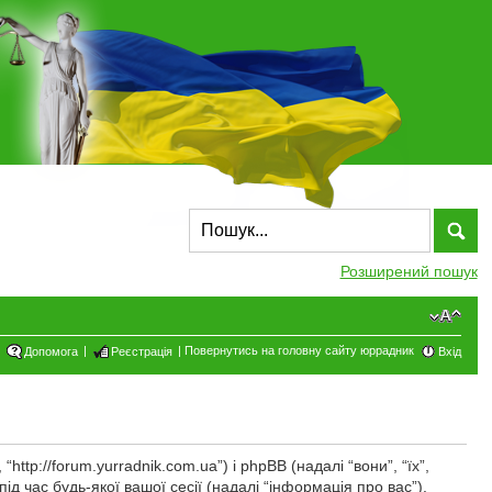
Розширений пошук
|
|
Повернутись на головну сайту юррадник
Допомога
Реєстрація
Вхід
tp://forum.yurradnik.com.ua”) і phpBB (надалі “вони”, “їх”,
 час будь-якої вашої сесії (надалі “інформація про вас”).