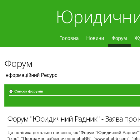
Юридични
Головна
Новини
Форум
Ж
Форум
Інформаційний Ресурс
Список форумів
Форум "Юридичний Радник" - Заява про к
Ця політика детально пояснює, як “Форум "Юридичний Радник"” і й
“їхнє”, “Програмне забезпечення phpBB”, “www.phpbb.com”, “php