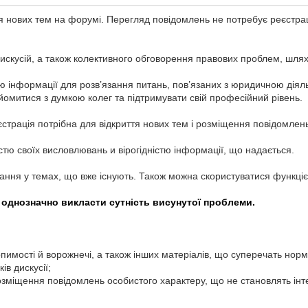
я нових тем на форумі. Перегляд повідомлень не потребує реєстрац
скусій, а також колективного обговорення правових проблем, шляхі
 інформації для розв’язання питань, пов’язаних з юридичною діяль
омитися з думкою колег та підтримувати свій професійний рівень.
єстрація потрібна для відкриття нових тем і розміщення повідомлень
тю своїх висловлювань и вірогідністю інформації, що надається.
тання у темах, що вже існують. Також можна скористуватися функц
 однозначно викласти сутність висунутої проблеми.
ерпимості й ворожнечі, а також інших матеріалів, що суперечать норм
в дискусії;
озміщення повідомлень особистого характеру, що не становлять інте