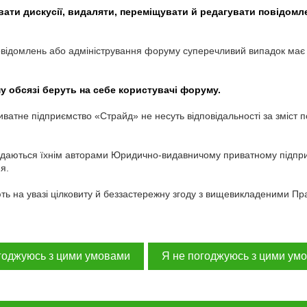
вати дискусії, видаляти, переміщувати й редагувати повідомл
 повідомлень або адміністрування форуму суперечливий випадок має
у обсязі беруть на себе користувачі форуму.
ватне підприємство «Страйд» не несуть відповідальності за зміст 
редаються їхнім авторами Юридично-видавничому приватному підпр
я.
ь на увазі цілковиту й беззастережну згоду з вищевикладеними Пр