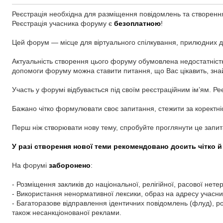
Реєстрація необхідна для разміщення повідомлень та створенн
Реєстрація учасника форуму є
безоплатною
!
Цей форум — місце для віртуального спілкування, прилюдних ди
Актуальність створення цього форуму обумовлена недостатністю
допомоги форуму можна ставити питання, що Вас цікавить, знай
Участь у форумі відбувається під своїм реєстраційним ім’ям. Ре
Бажано чітко формулювати своє запитання, стежити за коректніс
Перш ніж створювати нову тему, спробуйте проглянути це запи
У разі створення нової теми рекомендовано досить чітко й
На форумі
заборонено
:
- Розміщення закликів до національної, релігійної, расової нет
- Використання ненормативної лексики, образ на адресу учасникі
- Багаторазове відправлення ідентичних повідомлень (флуд), р
також несанкціонованої реклами.