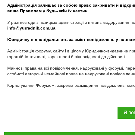
Адміністрація залишає за собою право закривати й відкри
вище Правилам у будь-якій їх частині.
У разі незгоди з позицією адміністрації з питань модерування
info@yurradnik.com.ua
.
Юридичну відповідальність за зміст повідомлень у повном
Адміністрація форуму, сайту і в цілому Юридично-видавниче при
гарантій їх точності, коректності й відповідності до дійсності.
Майнові права на всі повідомлення, надруковані у форумі, пе
особисті авторські немайнові права на надруковані повідомленн
Користування Форумом, зокрема розміщення повідомлень, мают