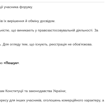
ії учасника форуму.
в їх вирішення й обміну досвідом.
ністю, що виникають у правозастосовувальній діяльності. За
. Для огляду тем, що існують, реєстрація не обов’язкова.
ією
«Пошук»
.
ам Конституції та законодавства України;
ресу для інших учасників, оголошень комерційного характеру, а