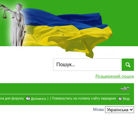
Розширений пошук
па для форуму
|
|
Повернутись на головну сайту юррадник
Допомога
Вхід
Мова: