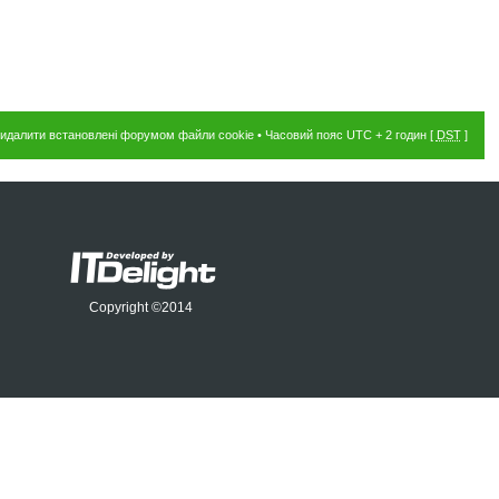
идалити встановлені форумом файли cookie
• Часовий пояс UTC + 2 годин [
DST
]
Copyright ©2014