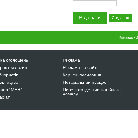
Команда
•
В
ка оголошень
Реклама
ернет-магазин
Реклама на сайті
б юристів
Корисні посилання
авництво
Нотаріальний процес
нал “МЕН”
Перевірка ідентифікаційного
номеру
аріат