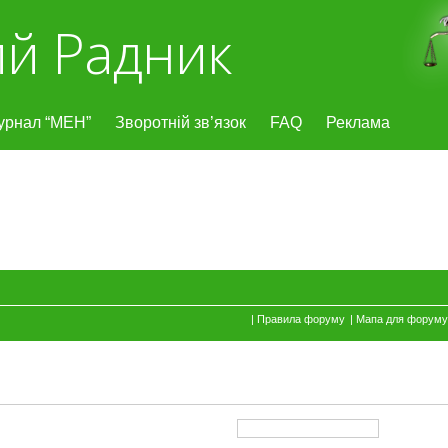
й Радник
урнал “МЕН”
Зворотній зв’язок
FAQ
Реклама
|
Правила форуму
|
Мапа для форуму