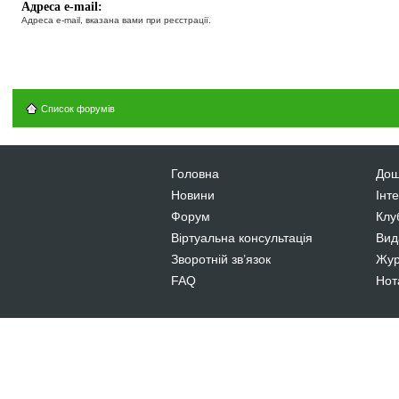
Адреса e-mail:
Адреса e-mail, вказана вами при реєстрації.
Список форумів
Головна
Дош
Новини
Інт
Форум
Клу
Віртуальна консультація
Вид
Зворотній зв’язок
Жур
FAQ
Нот