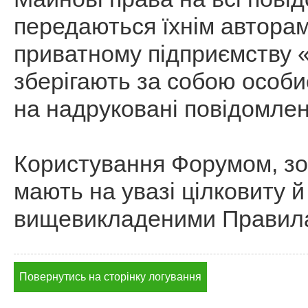
передаються їхнім автор
приватному підприємству 
зберігають за собою особи
на надруковані повідомлен
Користування Форумом, зо
мають на увазі цілковиту й
вищевикладеними Правил
Повернутись на сторінку логування