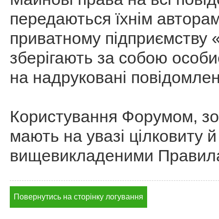
передаються їхнім автор
приватному підприємству 
зберігають за собою особи
на надруковані повідомлен
Користування Форумом, зо
мають на увазі цілковиту й
вищевикладеними Правил
Повернутись на сторінку логування