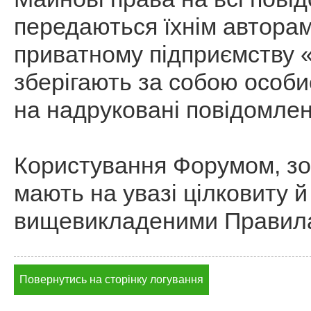
передаються їхнім автор
приватному підприємству 
зберігають за собою особи
на надруковані повідомлен
Користування Форумом, зо
мають на увазі цілковиту й
вищевикладеними Правил
Повернутись на сторінку логування