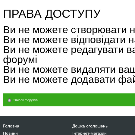
ПРАВА ДОСТУПУ
Ви
не можете
створювати н
Ви
не можете
відповідати н
Ви
не можете
редагувати в
форумі
Ви
не можете
видаляти ваш
Ви
не можете
додавати фай
Список форумів
Головна
Дошка оголошень
Новини
Інтернет-магазин