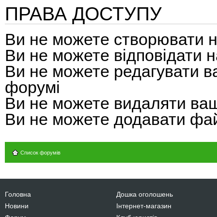
ПРАВА ДОСТУПУ
Ви
не можете
створювати н
Ви
не можете
відповідати н
Ви
не можете
редагувати в
форумі
Ви
не можете
видаляти ваш
Ви
не можете
додавати фай
Список форумів
Головна
Дошка оголошень
Новини
Інтернет-магазин