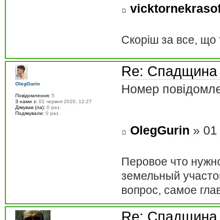
vicktornekraso
Скоріш за все, що 
Re: Спадщина
OlegGurin
Номер повідомле
Повідомлення:
5
З нами з:
01 червня 2020, 12:27
Дякував (ла):
0 раз.
Подякували:
0 раз.
OlegGurin
» 01 
Перовое что нужно
земельный участок
вопрос, самое гла
Re: Спадщина