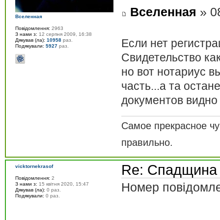
Вселенная
» 0
Вселенная
Повідомлення:
2963
З нами з:
12 серпня 2009, 16:38
Если нет регистрац
Дякував (ла):
10958
раз.
Подякували:
5927
раз.
Свидетельство как
но вот нотариус в
часть...а та остан
документов видно 
Cамое прекрасное чу
правильно.
Re: Спадщина
vicktornekrasof
Повідомлення:
2
Номер повідомле
З нами з:
15 квітня 2020, 15:47
Дякував (ла):
0 раз.
Подякували:
0 раз.