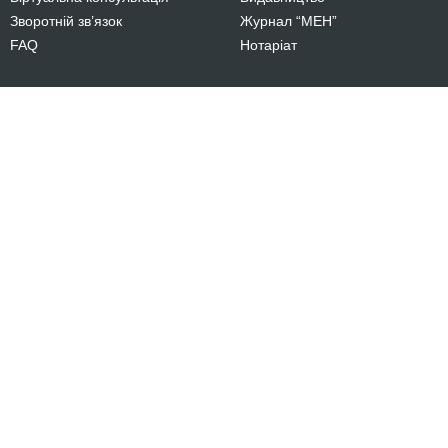
Зворотній зв’язок
Журнал “МЕН”
FAQ
Нотаріат