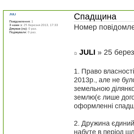
Спадщина
JULI
Повідомлення:
1
Номер повідомле
З нами з:
25 березня 2013, 17:33
Дякував (ла):
0 раз.
Подякували:
0 раз.
JULI
» 25 берез
1. Право власност
2013р., але не бул
земельною ділянко
землю(є лише догов
оформленні спадщи
2. Дружина єдиний
набуте в період ш