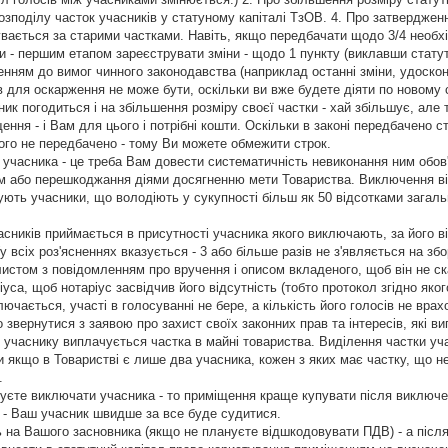
зподілу часток учасників у статуному капіталі ТзОВ. 4. Про затверджен
вається за старими частками. Навіть, якщо передбачати щодо 3/4 необхі
и - першим етапом зареєструвати зміни - щодо 1 пункту (виклавши статут в
денням до вимог чинного законодавства (наприклад останні зміни, удоскона
ав для оскарження не може бути, оскільки ви вже будете діяти по новому 
ик погодиться і на збільшення розміру своєї частки - хай збільшує, але т
ння - і Вам для цього і потрібні кошти. Оскільки в законі передбачено с
ого не передбачено - тому Ви можете обмежити строк.
часника - це треба Вам довести систематичність невиконання ним обов'
м або перешкоджання діями досягненню мети Товариства. Виключення від
ують учасники, що володіють у сукупності більш як 50 відсотками загальн
асників приймається в присутності учасника якого виключають, за його від
у всіх роз'ясненнях вказується - 3 або більше разів не з'являється на з
стом з повідомленням про вручення і описом вкладеного, щоб він не ска
іуса, щоб нотаріус засвідчив його відсутність (тобто протокол згідно яко
ючається, участі в голосуваннi не бере, а кiлькiсть його голосiв не врах
 звернутися з заявою про захист своїх законних прав та інтересів, які в
 учаснику виплачується частка в майні товариства. Виділення частки уч
и якщо в Товаристві є лише два учасника, кожен з яких має частку, що 
.
єте виключати учасника - то приміщення краще купувати після виключен
- Ваш учасник швидше за все буде судитися.
 на Вашого засновника (якщо не плануєте відшкодовувати ПДВ) - а після