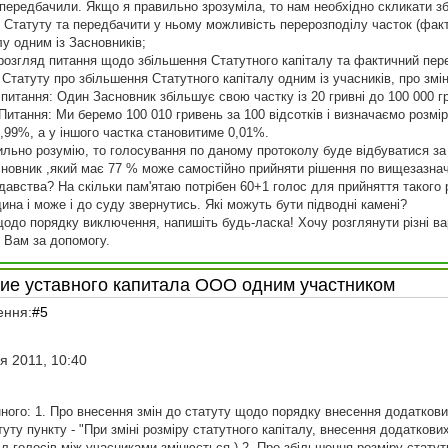
передбачили. Якщо я правильно зрозуміла, то нам необхідно скликати з
о Статуту та передбачити у ньому можливість перерозподілу часток (фак
лу одним із Засновників;
розгляд питання щодо збільшення Статутного капіталу та фактичний пере
 Статуту про збільшення Статутного капіталу одним із учасників, про змі
питання: Один Засновник збільшує свою частку із 20 гривні до 100 000 гр
 Питання: Ми беремо 100 010 гривень за 100 відсотків і визначаємо розмі
,99%, а у іншого частка становитиме 0,01%.
ильно розумію, то голосування по даному протоколу буде відбуватися за 
новник ,який має 77 % може самостійно прийняти рішення по вищезазнач
авства? На скільки пам'ятаю потрібен 60+1 голос для прийняття такого р
ина і може і до суду звернутись. Які можуть бути підводні камені?
щодо порядку виключення, напишіть будь-ласка! Хочу розглянути різні вар
 Вам за допомогу.
ние уставного капитала ООО одним участником
ення:
#5
я 2011, 10:40
ного: 1. Про внесення змін до статуту щодо порядку внесення додатков
уту пункту - "При змiнi розміру статутного капіталу, внесення додаткови
дiл голосiв мiж учасниками змінюється.) 2. Про збільшення розміру стату