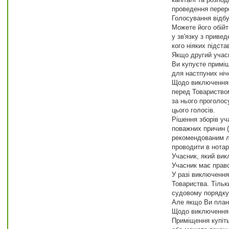
проведення переро
Голосування відбу
Можете його обійт
у зв'язку з приве
кого ніяких підст
Якщо другий учасн
Ви купуєте приміще
для настпуних ніч
Щодо виключення у
перед Товариство
за нього проголос
цього голосів.
Рішення зборів уч
поважних причин (
рекомендованим ли
проводити в нотар
Учасник, який викл
Учасник має право
У разі виключення
Товариства. Тільк
судовому порядку
Але якщо Ви плану
Щодо виключення 
Приміщення купіть