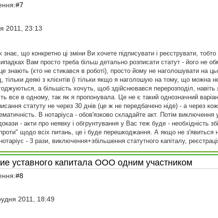
ення:
#7
я 2011, 23:13
 знає, що конкретно ці зміни Ви хочете підписувати і реєструвати, тобто
ипадках Вам просто треба більш детально розписати статут - його не об
 це знають (хто не стикався в роботі), просто йому не наголошувати на ць
, тільки деякі з клієнтів (і тільки якщо я наголошую на тому, що можна 
огоджуються, а більшість хочуть, щоб здійснювався перерозподіл, навіть 
біть все в одному, так як я пропонувала. Це не є такий однозначний варіа
исання статуту не через 30 днів (це ж не передбачено ніде) - а через кож
тематичність. В нотаріуса - обов'язково складайте акт. Потім виключення 
докази - акти про неявку і обгрунтування у Вас теж буде - необхідність 
проти" щодо всіх питань, це і буде перешкоджання. А якщо не з'явиться 
 нотаріус - 3 рази, виключення+збільшення статутного капіталу, реєстраці
ние уставного капитала ООО одним участником
ення:
#8
рудня 2011, 18:49