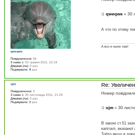
qweqwe
» 30 
А что по этому по
А воз и ныне там!
qweqwe
Повідомлення:
58
З нами з:
03 травня 2011, 22:19
Дякував (ла):
0 раз.
Подякували:
8
раз.
Re: Увеличе
ojm
Повідомлення:
3
Номер повідомл
З нами з:
30 листопада 2011, 21:29
Дякував (ла):
0 раз.
Подякували:
2
раз.
ojm
» 30 листо
В законі ст.51 за
капіталі, вказано
Тобто якщо в доку