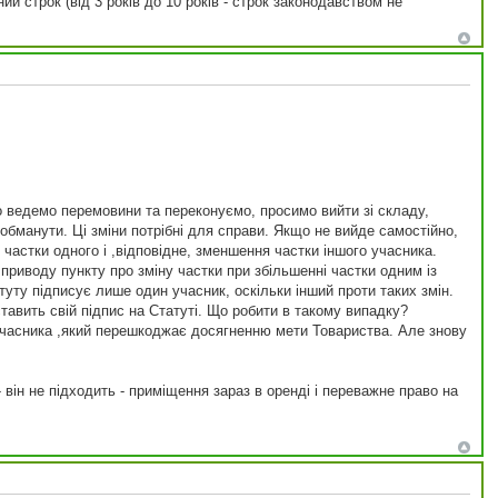
 строк (від 3 років до 10 років - строк законодавством не
о ведемо перемовини та переконуємо, просимо вийти зі складу,
 обманути. Ці зміни потрібні для справи. Якщо не вийде самостійно,
частки одного і ,відповідне, зменшення частки іншого учасника.
приводу пункту про зміну частки при збільшенні частки одним із
уту підписує лише один учасник, оскільки інший проти таких змін.
тавить свій підпис на Статуті. Що робити в такому випадку?
к учасника ,який перешкоджає досягненню мети Товариства. Але знову
 він не підходить - приміщення зараз в оренді і переважне право на