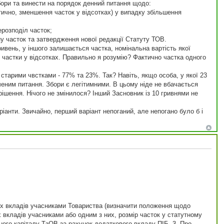
бори та винести на порядок денний питання щодо:
тично, зменшення часток у відсотках) у випадку збільшення
розподіл часток;
ну часток та затвердження нової редакції Статуту ТОВ.
ивень, у іншого залишається частка, номінальна вартість якої
р частки у відсотках. Правильно я розумію? Фактично частка одного
старими чвстками - 77% та 23%. Так? Навіть, якщо особа, у якої 23
еним питання. Збори є легітимними. В цьому ніде не вбачається
ішення. Нічого не змінилося? Інший Засновник із 10 гривнями не
іанти. Звичайно, перший варіант непоганий, але непогано було б і
их вкладів учасниками Товариства (визначити положення щодо
х вкладів учасниками або одним з них, розмір часток у статутному
тного капіталу ТзОВ за рахунок додаткового вкладу ПІБ. 3. Про