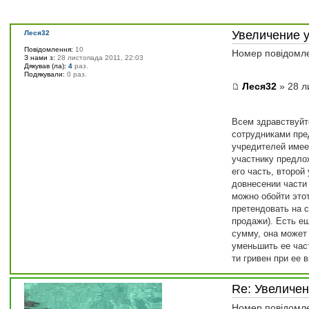
Увеличение 
Леся32
Повідомлення:
10
Номер повідомл
З нами з:
28 листопада 2011, 22:03
Дякував (ла):
4
раз.
Подякували:
0 раз.
Леся32
» 28 л
Всем здравствуйте
сотрудниками пре
учредителей имеет
участнику предлож
его часть, второй
довнесении части 
можно обойти этот
претендовать на с
продажи). Есть ещ
сумму, она может
уменьшить ее час
ти гривен при ее
Re: Увеличе
Номер повідомл