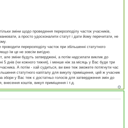
 тільки зміни щодо проведення перерозподілу часток учасників,
манювати, а просто удосконалити статут і дати йому перечитати, не
ому.
не проводити перерозподілу часток при збільшенні статутного
якщо їм це не зовсім вигідно.
нт, але зміни будуть затверджені, а потім надсилати виклик до
ні 5 днів (чи кожного тижня), і менше ніж за місяць у Вас буде три
учасника. А потім - хай судиться, ви вже теж зможете потягнути час
збільшення статутного капіталу для викупу приміщення, цей ж учасник
на збори у Вас теж є достатньо голосів для затвердження змін до
я, внесення коштів, викуп приміщення і т.д.