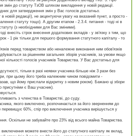
ня змін до статуту ТзОВ шляхом викладення у новій редакції.
дних для затвердження змін у Вас голосів достатньо.
 новій редакції), не акцентуючи увагу на вказаний пункт, а просто -
лення статуту тощо). А другим етапом - 2.3.4. питання - тоді ні в
статуту (з необхідними для Вас зміними).
оді внесіть строк внесення додаткових вкладів - у зв'язку з тим, що
трок - 1 рік тільки для першого формування статутного капіталу - то
язків перед товариством або неналежне виконання ним обов'язків
бувається за рiшенням загальних зборів учасників, за умови якщо
ої кількості голосів учасників Товариства. У Вас достатньо для
сутності, тільки в разі неявки учасника більше ніж 3 рази без
бори, при цьому його треба належним чином повідомити -
зав, що йому прислали відкритку з новим роком). Бажано ці збори
го присутніми є Ваш учасник).
овується.
ипливають з членства в Товаристві, до суду.
асника, якого виключено, розпочинається за його зверненням до
не перевищує 60%, спір про виключення учасника вирішується у
ня. Оскільки не забувайте про 23% від всього майна Товариства.
 виключення можете внести його до статутного капіталу як вклад,