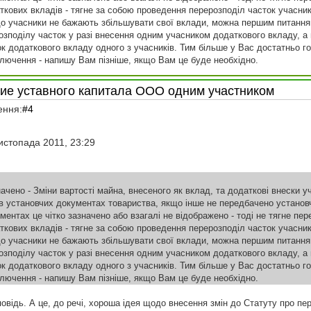
кових вкладів - тягне за собою проведення перерозподіл часток учасник
що учасники не бажають збільшувати свої вклади, можна першим питанням
зподілу часток у разі внесення одним учасником додаткового вкладу, а 
ок додаткового вкладу одного з учасників. Тим більше у Вас достатньо го
лючення - напишу Вам пізніше, якщо Вам це буде необхідно.
ние уставного капитала ООО одним участником
ення:
#4
истопада 2011, 23:29
значено - Зміни вартості майна, внесеного як вклад, та додаткові внески 
ї в установчих документах товариства, якщо інше не передбачено устано
ментах це чітко зазначено або взагалі не відображено - тоді не тягне пе
кових вкладів - тягне за собою проведення перерозподіл часток учасник
що учасники не бажають збільшувати свої вклади, можна першим питанням
зподілу часток у разі внесення одним учасником додаткового вкладу, а 
ок додаткового вкладу одного з учасників. Тим більше у Вас достатньо го
лючення - напишу Вам пізніше, якщо Вам це буде необхідно.
овідь. А це, до речі, хороша ідея щодо внесення змін до Статуту про пере