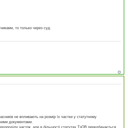
никами, то только через суд.
учасників не впливають на розмір їх частки у статутному
вчими документами.
рерозподілу часток, але в більшості статутах ТзОВ передбачається,