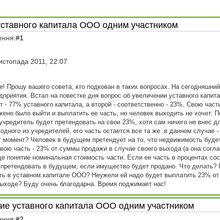
уставного капитала ООО одним участником
ення:
#1
истопада 2011, 22:07
! Прошу вашего совета, кто подкован в таких вопросах. На сегодняшний 
дприятия. Встал на повестке дня вопрос об увеличении уставного капи
 - 77% уставного капитала, а второй - соответственно - 23%. Свою част
ено было выйти и выплатить ее часть, но человек выходить не хочет. П
 учредитель будет претендовать на свои 23%, хотя сам ничего не внес д
одного из учредителей, его часть остается все та же ,в данном случае
 момент? Человек в будущем претендует на то, что недвижимость будет 
вою часть - 23% от суммы продажи в случае своего выхода (а она соглас
е понятие номинальная стоимость части. Если ее часть в процентах сос
 претендовать в будущем, если имущество будет продано. Что делать? 
ть в уставном капитале ООО? Неужели ей надо будет выплатить 23% от 
 выходе? Буду очень благодарна. Время поджимает нас!
ние уставного капитала ООО одним участником
ення:
#2