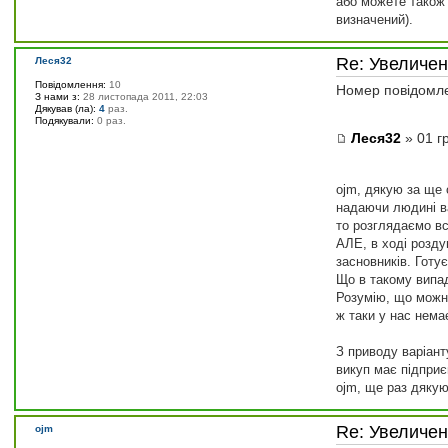
або можете також 
визначений).
Re: Увеличе
Леся32
Повідомлення:
10
Номер повідомл
З нами з:
28 листопада 2011, 22:03
Дякував (ла):
4
раз.
Подякували:
0 раз.
Леся32
» 01 г
ojm, дякую за ще 
надаючи людині ва
то розглядаємо вс
АЛЕ, в ході розду
засновників. Готу
Що в такому випад
Розумію, що можна
ж таки у нас немає
З приводу варіант
викуп має підприє
ojm, ще раз дякую
Re: Увеличе
ojm