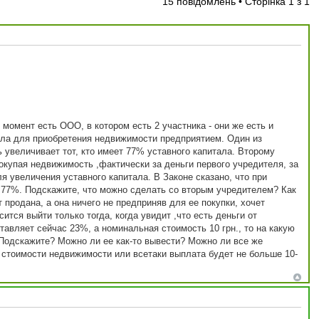
15 повідомлень • Сторінка
1
з
1
момент есть ООО, в котором есть 2 участника - они же есть и
тала для приобретения недвижимости предприятием. Один из
ь увеличивает тот, кто имеет 77% уставного капитала. Второму
окупая недвижимость ,фактически за деньги первого учредителя, за
ля увеличения уставного капитала. В Законе сказано, что при
 - 77%. Подскажите, что можно сделать со вторым учредителем? Как
продана, а она ничего не предприняв для ее покупки, хочет
ится выйти только тогда, когда увидит ,что есть деньги от
тавляет сейчас 23%, а номинальная стоимость 10 грн., то на какую
Подскажите? Можно ли ее как-то вывести? Можно ли все же
стоимости недвижимости или всетаки выплата будет не больше 10-