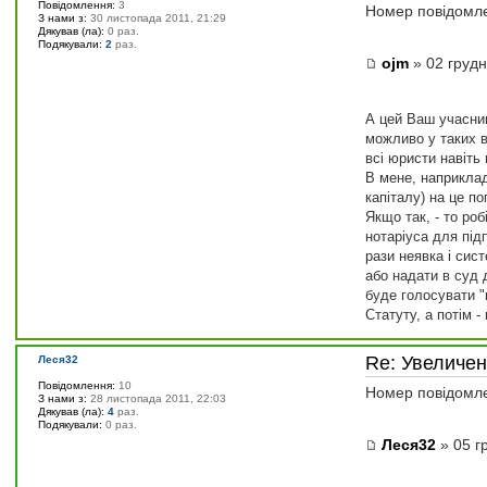
Повідомлення:
3
Номер повідомл
З нами з:
30 листопада 2011, 21:29
Дякував (ла):
0 раз.
Подякували:
2
раз.
ojm
» 02 грудн
А цей Ваш учасник
можливо у таких в
всі юристи навіть
В мене, наприклад
капіталу) на це п
Якщо так, - то ро
нотаріуса для підп
рази неявка і сис
або надати в суд 
буде голосувати "
Статуту, а потім -
Re: Увеличе
Леся32
Повідомлення:
10
Номер повідомл
З нами з:
28 листопада 2011, 22:03
Дякував (ла):
4
раз.
Подякували:
0 раз.
Леся32
» 05 г