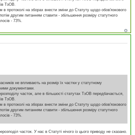
ів ТзОВ.
 в протоколі на зборах внести зміни до Статуту щодо обов'язкового
потім другим питанням ставити - збільшення розміру статутного
лосів - 73%.
учасників не впливають на розмір їх частки у статутному
вчими документами.
рерозподілу часток, але в більшості статутах ТзОВ передбачається,
ів ТзОВ.
 в протоколі на зборах внести зміни до Статуту щодо обов'язкового
потім другим питанням ставити - збільшення розміру статутного
лосів - 73%.
розподіл часток. У нас в Статуті нічого із цього приводу не сказано.