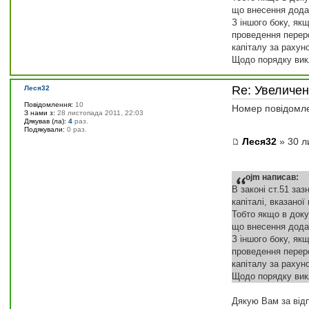
що внесення додат
З іншого боку, як
проведення переро
капіталу за рахун
Щодо порядку вик
Re: Увеличе
Леся32
Повідомлення:
10
Номер повідомл
З нами з:
28 листопада 2011, 22:03
Дякував (ла):
4
раз.
Подякували:
0 раз.
Леся32
» 30 л
ojm написав:
В законі ст.51 за
капіталі, вказано
Тобто якщо в доку
що внесення додат
З іншого боку, як
проведення переро
капіталу за рахун
Щодо порядку вик
Дякую Вам за відп