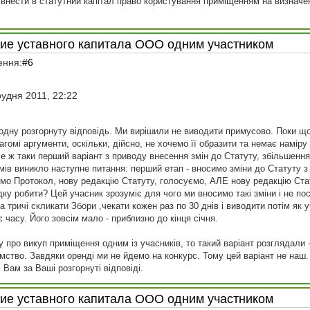
внести в статутний капітал право користування приміщенням на визначений
ние уставного капитала ООО одним участником
ення:
#6
рудня 2011, 22:22
одну розгорнуту відповідь. Ми вирішили не виводити примусово. Поки щ
гомі аргументи, оскільки, дійсно, не хочемо її образити та немає наміру
е ж таки перший варіант з приводу внесення змін до Статуту, збільшення 
мів виникло наступне питання: перший етап - вносимо зміни до Статуту з 
ємо Протокол, нову редакцію Статуту, голосуємо, АЛЕ нову редакцію Стат
ку робити? Цей учасник зрозуміє для чого ми вносимо такі зміни і не пос
 тричі скликати Збори ,чекати кожен раз по 30 днів і виводити потім я
 часу. Його зовсім мало - приблизно до кінця січня.
у про викуп приміщення одним із учасників, то такий варіант розглядали -
мство. Завдяки оренді ми не йдемо на конкурс. Тому цей варіант не наш.
 Вам за Ваші розгорнуті відповіді.
ние уставного капитала ООО одним участником