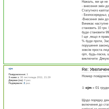
Нажаль, ми це не 
- внесення змін д
Статутного капіта
- Безпосередньо, 
-Внесення змін до
Виникає наступне 
становить 10 грн.
буде становити 99
І ще ,якщо я прав
% буде проти, Зас
порушення законод
зовсім проста люд
ojm, будь-ласка, 
виключити. Дякую
Re: Увеличе
ojm
Повідомлення:
3
Номер повідомл
З нами з:
30 листопада 2011, 21:29
Дякував (ла):
0 раз.
Подякували:
2
раз.
ojm
» 01 грудн
Щодо порядку ден
включення до стат
капіталі та розпо