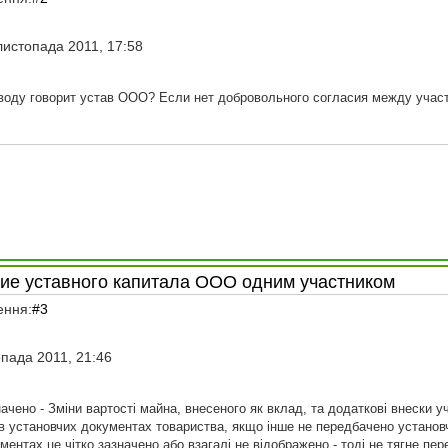
листопада 2011, 17:58
воду говорит устав ООО? Если нет добровольного согласия между участ
ние уставного капитала ООО одним участником
ення:
#3
пада 2011, 21:46
значено - Зміни вартості майна, внесеного як вклад, та додаткові внески 
ї в установчих документах товариства, якщо інше не передбачено устано
ментах це чітко зазначено або взагалі не відображено - тоді не тягне пе