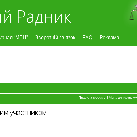
й Радник
урнал “МЕН”
Зворотній зв’язок
FAQ
Реклама
|
Правила форуму
|
Мапа для форуму
им участником